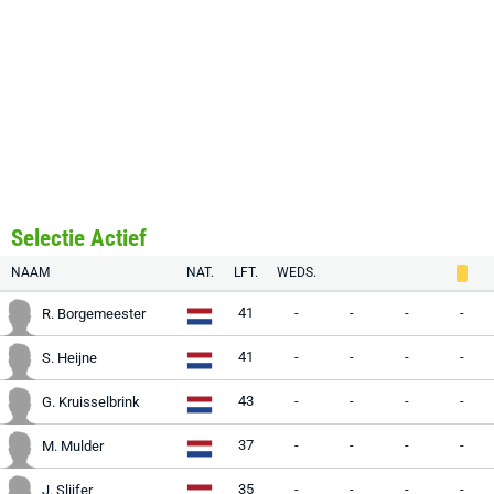
Selectie Actief
NAAM
NAT.
LFT.
WEDS.
41
-
-
-
-
R. Borgemeester
41
-
-
-
-
S. Heijne
43
-
-
-
-
G. Kruisselbrink
37
-
-
-
-
M. Mulder
35
-
-
-
-
J. Slijfer