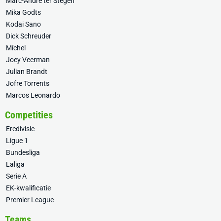
Marc-André ter Stegen
Mika Godts
Kodai Sano
Dick Schreuder
Míchel
Joey Veerman
Julian Brandt
Jofre Torrents
Marcos Leonardo
Competities
Eredivisie
Ligue 1
Bundesliga
Laliga
Serie A
EK-kwalificatie
Premier League
Teams