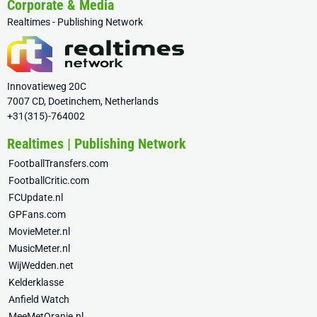
Corporate & Media
Realtimes - Publishing Network
Innovatieweg 20C
7007 CD, Doetinchem, Netherlands
+31(315)-764002
Realtimes | Publishing Network
FootballTransfers.com
FootballCritic.com
FCUpdate.nl
GPFans.com
MovieMeter.nl
MusicMeter.nl
WijWedden.net
Kelderklasse
Anfield Watch
MeeMetOranje.nl