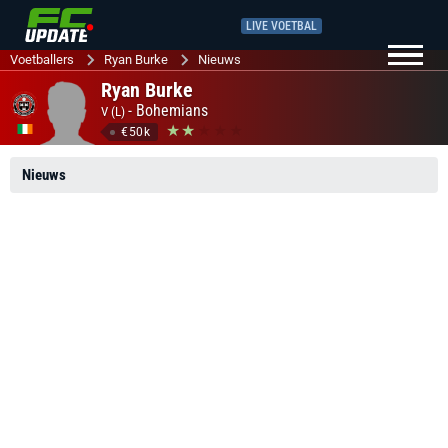
LIVE VOETBAL
Voetballers
Ryan Burke
Nieuws
Ryan Burke
-
Bohemians
V (L)
€50k
Nieuws