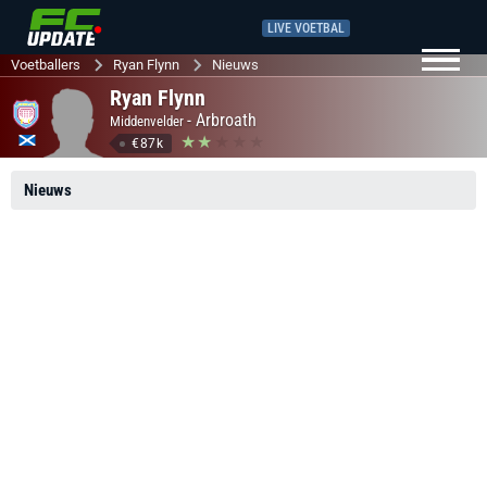
LIVE VOETBAL
Voetballers
Ryan Flynn
Nieuws
Ryan Flynn
-
Arbroath
Middenvelder
€87k
Nieuws