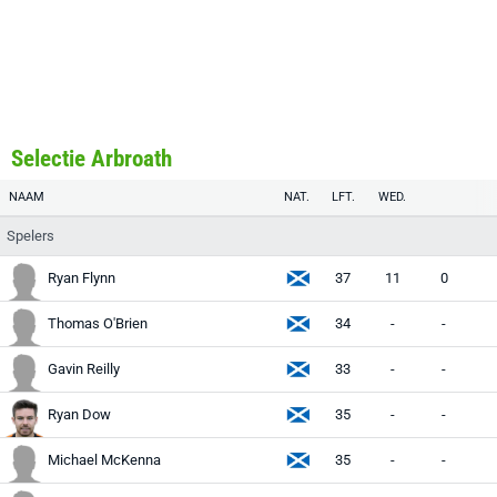
Selectie Arbroath
NAAM
NAT.
LFT.
WED.
Spelers
Ryan Flynn
37
11
0
Thomas O'Brien
34
-
-
Gavin Reilly
33
-
-
Ryan Dow
35
-
-
Michael McKenna
35
-
-