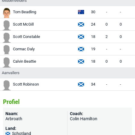
Middenvelders
Tom Beadling
30
-
-
Scott McGill
24
0
0
Scott Constable
18
2
0
Cormac Daly
19
-
-
Calvin Beattie
18
0
0
Aanvallers
Scott Robinson
34
-
-
Profiel
Naam:
Coach:
Arbroath
Colin Hamilton
Land:
Schotland