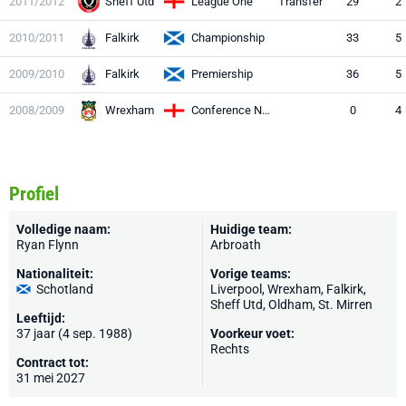
2011/2012
Sheff Utd
League One
Transfer
29
2
2010/2011
Falkirk
Championship
33
5
2009/2010
Falkirk
Premiership
36
5
2008/2009
Wrexham
Conference National
0
4
Profiel
Volledige naam:
Huidige team:
Ryan Flynn
Arbroath
Nationaliteit:
Vorige teams:
Schotland
Liverpool
,
Wrexham
, Falkirk,
Sheff Utd
,
Oldham
,
St. Mirren
Leeftijd:
37 jaar (4 sep. 1988)
Voorkeur voet:
Rechts
Contract tot:
31 mei 2027