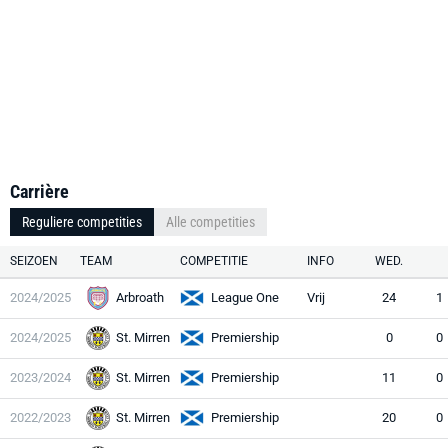
Carrière
Reguliere competities
Alle competities
SEIZOEN
TEAM
COMPETITIE
INFO
WED.
2024/2025
Arbroath
League One
Vrij
24
1
2024/2025
St. Mirren
Premiership
0
0
2023/2024
St. Mirren
Premiership
11
0
2022/2023
St. Mirren
Premiership
20
0