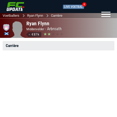
8
LIVE VOETBAL
Voetballers
Ryan Flynn
Carrière
Ryan Flynn
-
Arbroath
Middenvelder
€87k
Carrière