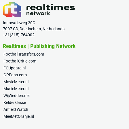
Innovatieweg 20C
7007 CD, Doetinchem, Netherlands
+31(315)-764002
Realtimes | Publishing Network
FootballTransfers.com
FootballCritic.com
FCUpdate.nl
GPFans.com
MovieMeter.nl
MusicMeter.nl
WijWedden.net
Kelderklasse
Anfield Watch
MeeMetOranje.nl