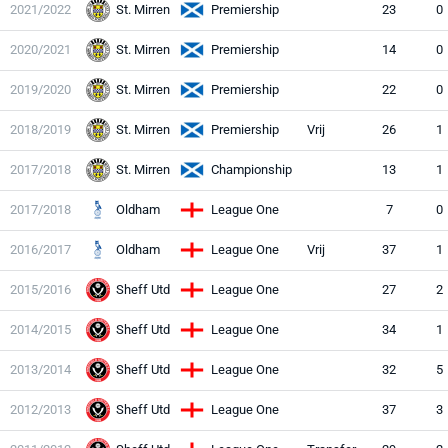
2021/2022
St. Mirren
Premiership
23
0
2020/2021
St. Mirren
Premiership
14
0
2019/2020
St. Mirren
Premiership
22
0
2018/2019
St. Mirren
Premiership
Vrij
26
1
2017/2018
St. Mirren
Championship
13
1
2017/2018
Oldham
League One
7
0
2016/2017
Oldham
League One
Vrij
37
1
2015/2016
Sheff Utd
League One
27
2
2014/2015
Sheff Utd
League One
34
1
2013/2014
Sheff Utd
League One
32
5
2012/2013
Sheff Utd
League One
37
3