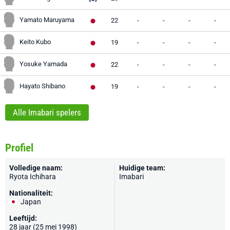
Yamato Maruyama
22
-
-
-
-
Keito Kubo
19
-
-
-
-
Yosuke Yamada
22
-
-
-
-
Hayato Shibano
19
-
-
-
-
Alle Imabari spelers
Profiel
Volledige naam:
Huidige team:
Ryota Ichihara
Imabari
Nationaliteit:
Japan
Leeftijd:
28 jaar (25 mei 1998)