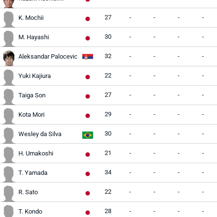
27
-
-
-
-
K. Mochii
30
-
-
-
-
M. Hayashi
32
-
-
-
-
Aleksandar Palocevic
22
-
-
-
-
Yuki Kajiura
27
-
-
-
-
Taiga Son
29
-
-
-
-
Kota Mori
30
-
-
-
-
Wesley da Silva
21
-
-
-
-
H. Umakoshi
34
-
-
-
-
T. Yamada
22
-
-
-
-
R. Sato
28
-
-
-
-
T. Kondo