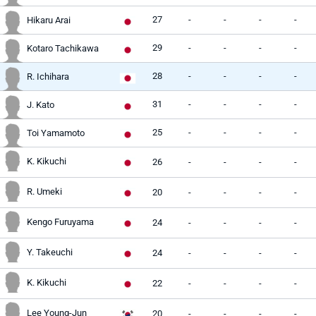
27
-
-
-
-
Hikaru Arai
29
-
-
-
-
Kotaro Tachikawa
28
-
-
-
-
R. Ichihara
31
-
-
-
-
J. Kato
25
-
-
-
-
Toi Yamamoto
K. Kikuchi
26
-
-
-
-
R. Umeki
20
-
-
-
-
Kengo Furuyama
24
-
-
-
-
Y. Takeuchi
24
-
-
-
-
K. Kikuchi
22
-
-
-
-
Lee Young-Jun
20
-
-
-
-