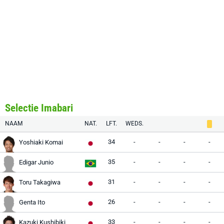
Selectie Imabari
NAAM
NAT.
LFT.
WEDS.
34
-
-
-
-
Yoshiaki Komai
35
-
-
-
-
Edigar Junio
31
-
-
-
-
Toru Takagiwa
26
-
-
-
-
Genta Ito
33
-
-
-
-
Kazuki Kushibiki