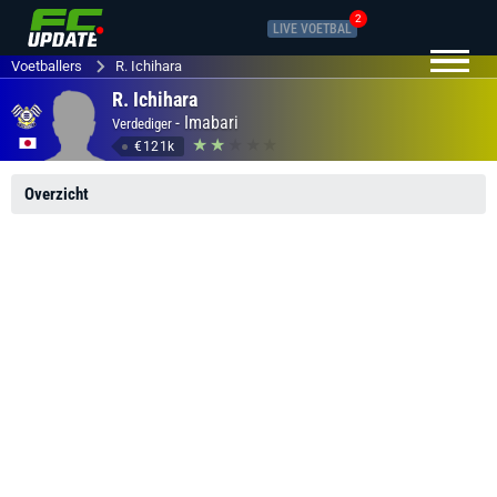
2
LIVE VOETBAL
Voetballers
R. Ichihara
R. Ichihara
-
Imabari
Verdediger
€121k
Overzicht