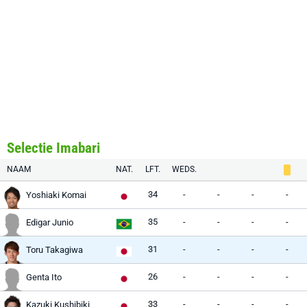
Selectie Imabari
NAAM
NAT.
LFT.
WEDS.
34
-
-
-
-
Yoshiaki Komai
35
-
-
-
-
Edigar Junio
31
-
-
-
-
Toru Takagiwa
26
-
-
-
-
Genta Ito
33
-
-
-
-
Kazuki Kushibiki