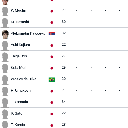
27
-
-
-
-
K. Mochii
30
-
-
-
-
M. Hayashi
32
-
-
-
-
Aleksandar Palocevic
22
-
-
-
-
Yuki Kajiura
27
-
-
-
-
Taiga Son
29
-
-
-
-
Kota Mori
30
-
-
-
-
Wesley da Silva
21
-
-
-
-
H. Umakoshi
34
-
-
-
-
T. Yamada
22
-
-
-
-
R. Sato
28
-
-
-
-
T. Kondo