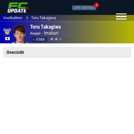
3
LIVE VOETBAL
Voetballers
Toru Takagiwa
Toru Takagiwa
-
Imabari
Keeper
€98k
Overzicht