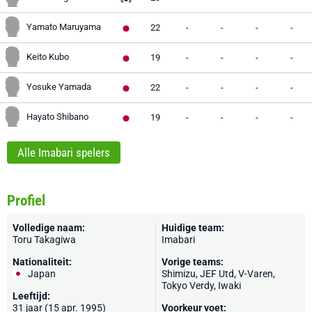
Yamato Maruyama
22
-
-
-
-
Keito Kubo
19
-
-
-
-
Yosuke Yamada
22
-
-
-
-
Hayato Shibano
19
-
-
-
-
Alle Imabari spelers
Profiel
Volledige naam:
Huidige team:
Toru Takagiwa
Imabari
Nationaliteit:
Vorige teams:
Japan
Shimizu, JEF Utd, V-Varen,
Tokyo Verdy, Iwaki
Leeftijd:
31 jaar (15 apr. 1995)
Voorkeur voet: