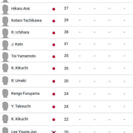
27
-
-
-
-
Hikaru Arai
29
-
-
-
-
Kotaro Tachikawa
28
-
-
-
-
R. Ichihara
31
-
-
-
-
J. Kato
25
-
-
-
-
Toi Yamamoto
K. Kikuchi
26
-
-
-
-
R. Umeki
20
-
-
-
-
Kengo Furuyama
24
-
-
-
-
Y. Takeuchi
24
-
-
-
-
K. Kikuchi
22
-
-
-
-
Lee Young-Jun
20
-
-
-
-