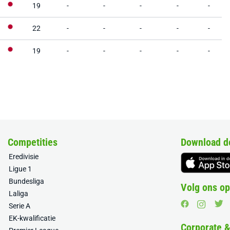
19
-
-
-
-
-
22
-
-
-
-
-
19
-
-
-
-
-
Competities
Download d
Eredivisie
Ligue 1
Bundesliga
Volg ons op
Laliga
Serie A
EK-kwalificatie
Corporate 