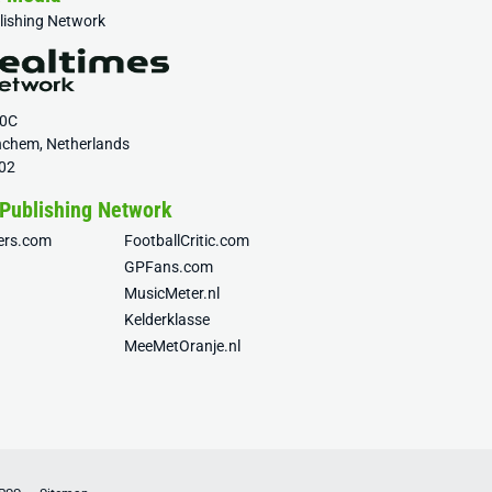
blishing Network
20C
nchem, Netherlands
02
 Publishing Network
fers.com
FootballCritic.com
GPFans.com
MusicMeter.nl
Kelderklasse
MeeMetOranje.nl