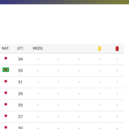
NAT.
LFT.
WEDS.
34
-
-
-
-
-
35
-
-
-
-
-
31
-
-
-
-
-
26
-
-
-
-
-
33
-
-
-
-
-
27
-
-
-
-
-
30
-
-
-
-
-