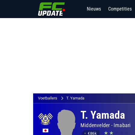
Nieuws
Competities
Voetballers
T. Yamada
T. Yamada
Middenvelder
-
Imabari
€86k