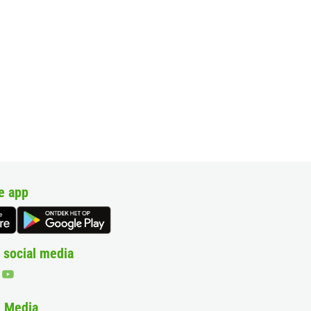
e app
 social media
& Media