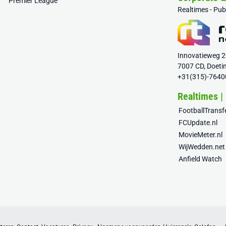
Premier League
Realtimes - Pu
Innovatieweg 
7007 CD, Doeti
+31(315)-7640
Realtimes |
FootballTrans
FCUpdate.nl
MovieMeter.nl
WijWedden.net
Anfield Watch