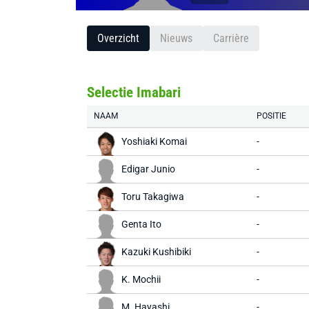
Overzicht
Nieuws
Carrière
Selectie Imabari
NAAM
POSITIE
Yoshiaki Komai
-
Edigar Junio
-
Toru Takagiwa
-
Genta Ito
-
Kazuki Kushibiki
-
K. Mochii
-
M. Hayashi
-