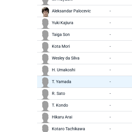
Aleksandar Palocevic
-
Yuki Kajiura
-
Taiga Son
-
Kota Mori
-
Wesley da Silva
-
H. Umakoshi
-
T. Yamada
-
R. Sato
-
T. Kondo
-
Hikaru Arai
-
Kotaro Tachikawa
-