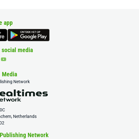
e app
 social media
& Media
blishing Network
20C
nchem, Netherlands
02
 Publishing Network