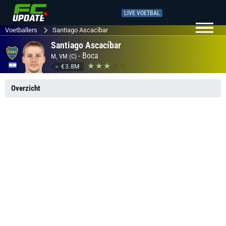
LIVE VOETBAL
Voetballers
Santiago Ascacíbar
Santiago Ascacíbar
-
Boca
M, VM (C)
€3.8M
Overzicht