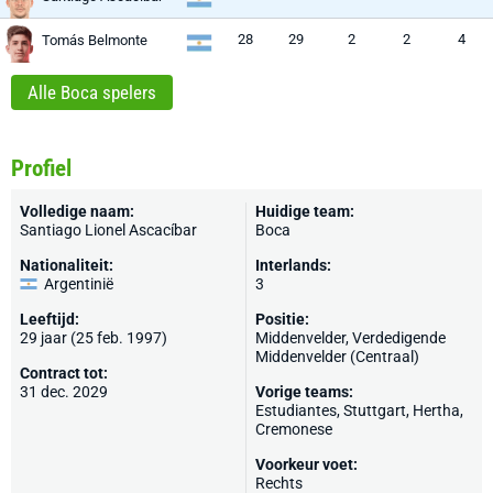
28
29
2
2
4
Tomás Belmonte
Alle Boca spelers
Profiel
Volledige naam:
Huidige team:
Santiago Lionel Ascacíbar
Boca
Nationaliteit:
Interlands:
Argentinië
3
Leeftijd:
Positie:
29 jaar (25 feb. 1997)
Middenvelder, Verdedigende
Middenvelder (Centraal)
Contract tot:
31 dec. 2029
Vorige teams:
Estudiantes
,
Stuttgart
,
Hertha
,
Cremonese
Voorkeur voet:
Rechts