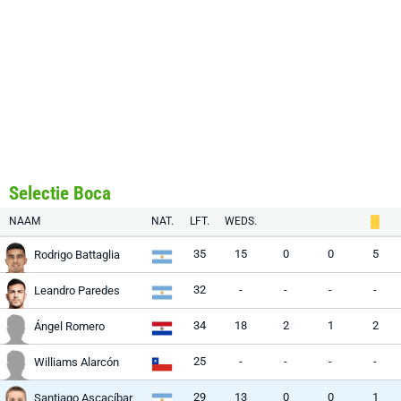
Selectie Boca
NAAM
NAT.
LFT.
WEDS.
35
15
0
0
5
Rodrigo Battaglia
32
-
-
-
-
Leandro Paredes
34
18
2
1
2
Ángel Romero
25
-
-
-
-
Williams Alarcón
29
13
0
0
1
Santiago Ascacíbar