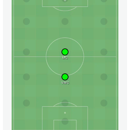
MC
VMC