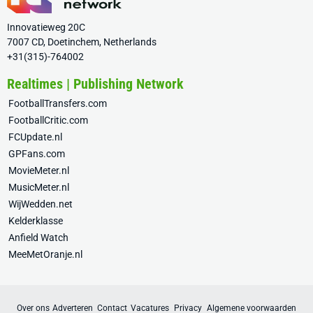
Innovatieweg 20C
7007 CD, Doetinchem, Netherlands
+31(315)-764002
Realtimes | Publishing Network
FootballTransfers.com
FootballCritic.com
FCUpdate.nl
GPFans.com
MovieMeter.nl
MusicMeter.nl
WijWedden.net
Kelderklasse
Anfield Watch
MeeMetOranje.nl
Over ons
Adverteren
Contact
Vacatures
Privacy
Algemene voorwaarden