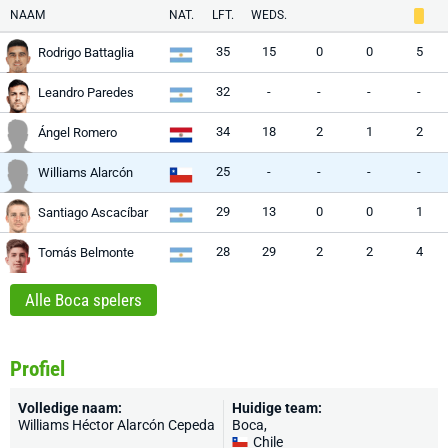
NAAM
NAT.
LFT.
WEDS.
35
15
0
0
5
Rodrigo Battaglia
32
-
-
-
-
Leandro Paredes
34
18
2
1
2
Ángel Romero
25
-
-
-
-
Williams Alarcón
29
13
0
0
1
Santiago Ascacíbar
28
29
2
2
4
Tomás Belmonte
Alle Boca spelers
Profiel
Volledige naam:
Huidige team:
Williams Héctor Alarcón Cepeda
Boca
,
Chile