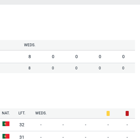
WEDS.
8
0
0
0
0
8
0
0
0
0
NAT.
LFT.
WEDS.
32
-
-
-
-
-
31
-
-
-
-
-