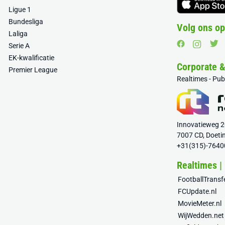
Ligue 1
Bundesliga
Volg ons op
Laliga
Serie A
EK-kwalificatie
Corporate 
Premier League
Realtimes - Pu
Innovatieweg 
7007 CD, Doeti
+31(315)-7640
Realtimes |
FootballTrans
FCUpdate.nl
MovieMeter.nl
WijWedden.net