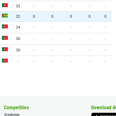
22
-
-
-
-
-
22
0
0
0
0
0
24
-
-
-
-
-
20
-
-
-
-
-
20
-
-
-
-
-
-
-
-
-
-
-
Competities
Download d
Eredivisie