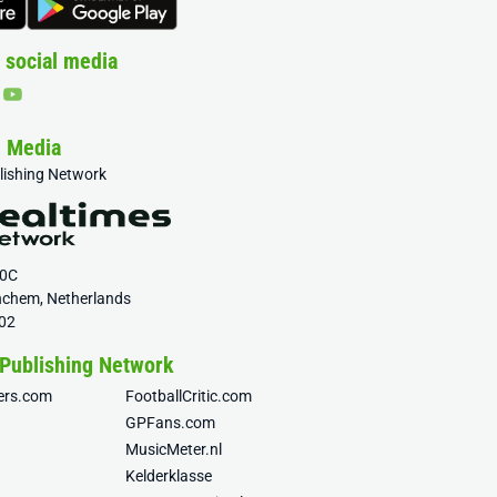
 social media
& Media
blishing Network
20C
nchem, Netherlands
02
 Publishing Network
fers.com
FootballCritic.com
GPFans.com
MusicMeter.nl
Kelderklasse