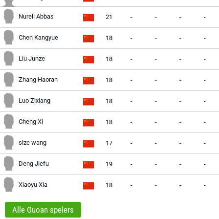
Nureli Abbas
21
-
-
-
-
Chen Kangyue
18
-
-
-
-
Liu Junze
18
-
-
-
-
Zhang Haoran
18
-
-
-
-
Luo Zixiang
18
-
-
-
-
Cheng Xi
18
-
-
-
-
size wang
17
-
-
-
-
Deng Jiefu
19
-
-
-
-
Xiaoyu Xia
18
-
-
-
-
Alle Guoan spelers