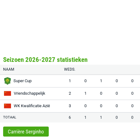
Seizoen 2026-2027 statistieken
NAAM
WEDS.
Super Cup
1
0
1
0
0
Vriendschappelijk
2
1
0
0
0
WK Kwalificatie Azië
3
0
0
0
0
TOTAAL
6
1
1
0
0
Carrière Serginho