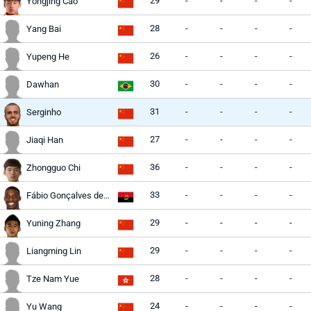
29
-
-
-
-
Yongjing Cao
28
-
-
-
-
Yang Bai
26
-
-
-
-
Yupeng He
30
-
-
-
-
Dawhan
31
-
-
-
-
Serginho
27
-
-
-
-
Jiaqi Han
36
-
-
-
-
Zhongguo Chi
33
-
-
-
-
Fábio Gonçalves de Abreu
29
-
-
-
-
Yuning Zhang
29
-
-
-
-
Liangming Lin
28
-
-
-
-
Tze Nam Yue
24
-
-
-
-
Yu Wang