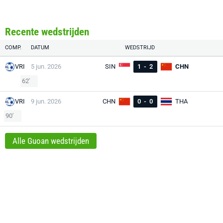
Recente wedstrijden
COMP.
DATUM
WEDSTRIJD
VRI
5 jun. 2026
SIN
1
-
2
CHN
62'
VRI
9 jun. 2026
CHN
0
-
0
THA
90'
Alle Guoan wedstrijden