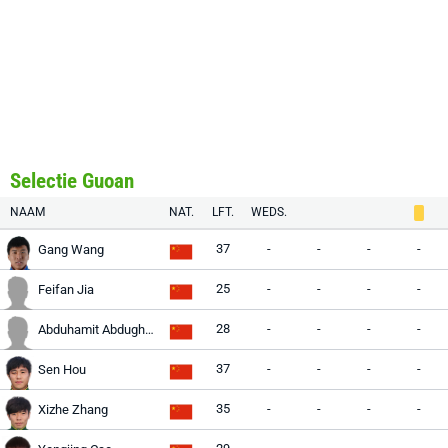
Selectie Guoan
NAAM
NAT.
LFT.
WEDS.
37
-
-
-
-
Gang Wang
25
-
-
-
-
Feifan Jia
28
-
-
-
-
Abduhamit Abdugheni
37
-
-
-
-
Sen Hou
35
-
-
-
-
Xizhe Zhang