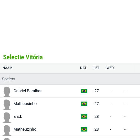
Selectie Vitória
NAAM
NAT.
LFT.
WED.
Spelers
Gabriel Baralhas
27
-
-
Matheusinho
27
-
-
Erick
28
-
-
Matheuzinho
28
-
-