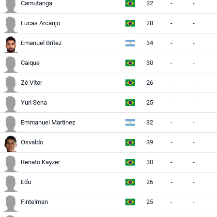
Camutanga
32
-
-
Lucas Arcanjo
28
-
-
Emanuel Brítez
34
-
-
Caique
30
-
-
Zé Vitor
26
-
-
Yuri Sena
25
-
-
Emmanuel Martínez
32
-
-
Osvaldo
39
-
-
Renato Kayzer
30
-
-
Edu
26
-
-
Fintelman
25
-
-