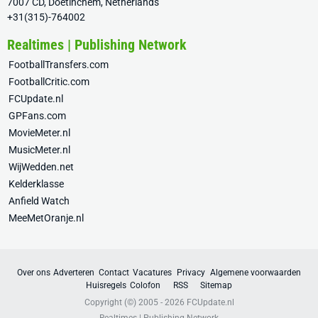
7007 CD, Doetinchem, Netherlands
+31(315)-764002
Realtimes | Publishing Network
FootballTransfers.com
FootballCritic.com
FCUpdate.nl
GPFans.com
MovieMeter.nl
MusicMeter.nl
WijWedden.net
Kelderklasse
Anfield Watch
MeeMetOranje.nl
Over ons
Adverteren
Contact
Vacatures
Privacy
Algemene voorwaarden
Huisregels
Colofon
RSS
Sitemap
Copyright (©) 2005 - 2026
FCUpdate.nl