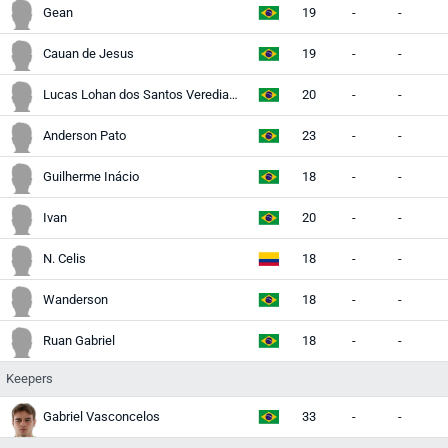
Gean
19
-
-
Cauan de Jesus
19
-
-
Lucas Lohan dos Santos Verediana
20
-
-
Anderson Pato
23
-
-
Guilherme Inácio
18
-
-
Ivan
20
-
-
N. Celis
18
-
-
Wanderson
18
-
-
Ruan Gabriel
18
-
-
Keepers
Gabriel Vasconcelos
33
-
-