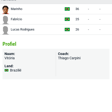
Marinho
36
-
-
Fabrício
25
-
-
Lucas Rodrigues
26
-
-
Profiel
Naam:
Coach:
Vitória
Thiago Carpini
Land:
Brazilië