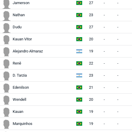
Jamerson
27
-
-
Nathan
23
-
-
Dudu
27
-
-
Kauan Vitor
20
-
-
Alejandro Almaraz
19
-
-
Renê
22
-
-
D. Tarzia
23
-
-
Edenilson
21
-
-
Wendell
20
-
-
Kauan
19
-
-
Marquinhos
19
-
-