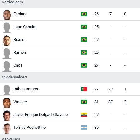
Verdedigers
Fabiano
26
7
0
Luan Candido
25
-
-
Riccieli
27
-
-
Ramon
25
-
-
Cacá
27
-
-
Middenvelders
Rúben Ramos
27
29
1
Walace
31
37
2
Javier Enrique Delgado Saverio
27
-
-
Tomás Pochettino
30
-
-
Aanvallers