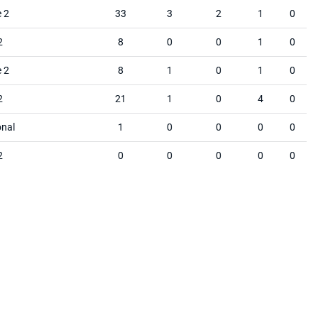
e 2
33
3
2
1
0
2
8
0
0
1
0
e 2
8
1
0
1
0
2
21
1
0
4
0
onal
1
0
0
0
0
2
0
0
0
0
0