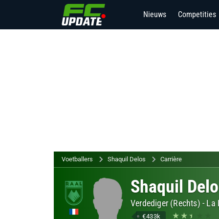
Nieuws
Competities
6
Voetballers
Shaquil Delos
Carrière
Shaquil Delo
Verdediger (Rechts)
-
La 
€433k