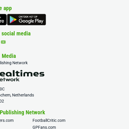
e app
 social media
& Media
blishing Network
20C
nchem, Netherlands
02
 Publishing Network
fers.com
FootballCritic.com
GPFans.com