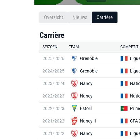
Overzicht
Nieuws
Carrière
Carrière
SEIZOEN
TEAM
COMPETITI
2025/2026
Grenoble
Ligu
2024/2025
Grenoble
Ligu
2023/2024
Nancy
Nati
2022/2023
Nancy
Nati
2022/2023
Estoril
Prime
2021/2022
Nancy II
CFA 
2021/2022
Nancy
Ligu