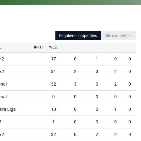
Reguliere competities
Alle competities
E
INFO
WED.
e 2
17
0
1
0
0
e 2
31
2
3
2
0
onal
32
3
0
2
0
onal
0
0
0
0
0
ira Liga
10
0
0
1
0
2
1
0
0
0
0
e 2
32
0
2
2
0