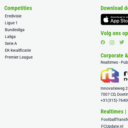
Competities
Download d
Eredivisie
Ligue 1
Bundesliga
Volg ons op
Laliga
Serie A
EK-kwalificatie
Corporate 
Premier League
Realtimes - Pu
Innovatieweg 
7007 CD, Doeti
+31(315)-7640
Realtimes |
FootballTrans
FCUpdate.nl