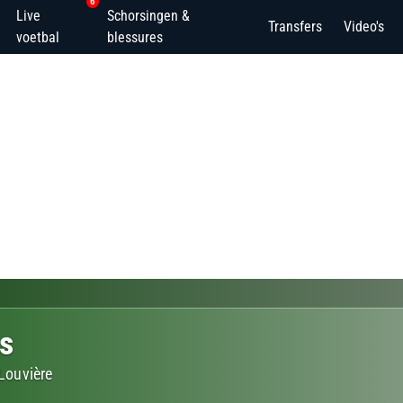
6
Live
Schorsingen &
Transfers
Video's
voetbal
blessures
s
Louvière