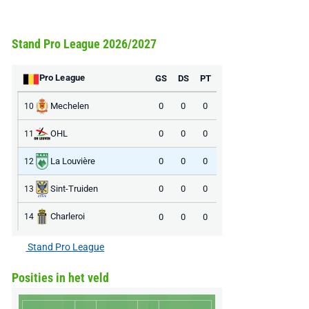
Stand Pro League 2026/2027
Pro League
GS
DS
PT
Mechelen
0
0
0
10
OHL
0
0
0
11
La Louvière
0
0
0
12
Sint-Truiden
0
0
0
13
Charleroi
0
0
0
14
Stand Pro League
Posities in het veld