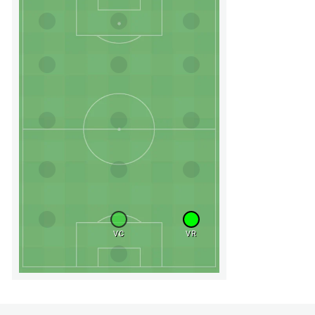
VC
VR