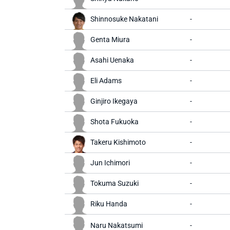
Shinnosuke Nakatani
-
Genta Miura
-
Asahi Uenaka
-
Eli Adams
-
Ginjiro Ikegaya
-
Shota Fukuoka
-
Takeru Kishimoto
-
Jun Ichimori
-
Tokuma Suzuki
-
Riku Handa
-
Naru Nakatsumi
-