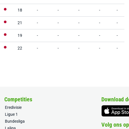
18
-
-
-
-
-
21
-
-
-
-
-
19
-
-
-
-
-
22
-
-
-
-
-
Competities
Download d
Eredivisie
Ligue 1
Bundesliga
Volg ons op
Laliga