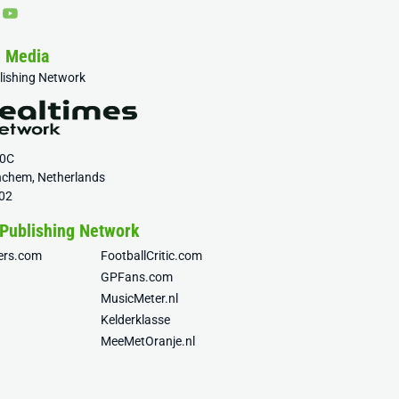
& Media
blishing Network
20C
nchem, Netherlands
02
 Publishing Network
fers.com
FootballCritic.com
GPFans.com
MusicMeter.nl
Kelderklasse
MeeMetOranje.nl