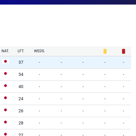
NAT.
LFT.
WEDS.
37
-
-
-
-
-
34
-
-
-
-
-
40
-
-
-
-
-
24
-
-
-
-
-
26
-
-
-
-
-
28
-
-
-
-
-
22
-
-
-
-
-