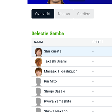
Overzicht
Nieuws
Carrière
Selectie Gamba
NAAM
POSITIE
Shu Kurata
-
Takashi Usami
-
Masaaki Higashiguchi
-
Rin Mito
-
Shogo Sasaki
-
Ryoya Yamashita
-
Shinya Nakano
-