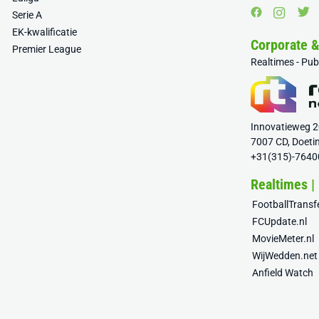
Serie A
EK-kwalificatie
Corporate 
Premier League
Realtimes - Pu
Innovatieweg 
7007 CD, Doeti
+31(315)-7640
Realtimes |
FootballTrans
FCUpdate.nl
MovieMeter.nl
WijWedden.net
Anfield Watch