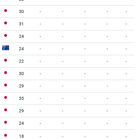
30
-
-
-
-
-
31
-
-
-
-
-
24
-
-
-
-
-
24
-
-
-
-
-
22
-
-
-
-
-
30
-
-
-
-
-
29
-
-
-
-
-
35
-
-
-
-
-
29
-
-
-
-
-
24
-
-
-
-
-
18
-
-
-
-
-