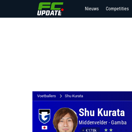
Nieuws
Competities
Voetballers
Shu Kurata
Shu Kurata
Middenvelder
-
Gamba
€178k