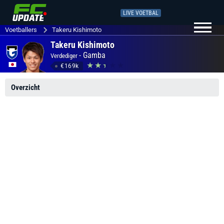
LIVE VOETBAL
Voetballers
Takeru Kishimoto
Takeru Kishimoto
-
Gamba
Verdediger
€169k
Overzicht