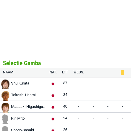
Selectie Gamba
NAAM
NAT.
LFT.
WEDS.
37
-
-
-
-
Shu Kurata
34
-
-
-
-
Takashi Usami
40
-
-
-
-
Masaaki Higashiguchi
24
-
-
-
-
Rin Mito
26
-
-
-
-
Shogo Sasaki