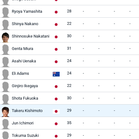
28
-
-
-
-
Ryoya Yamashita
22
-
-
-
-
Shinya Nakano
30
-
-
-
-
Shinnosuke Nakatani
31
-
-
-
-
Genta Miura
24
-
-
-
-
Asahi Uenaka
24
-
-
-
-
Eli Adams
22
-
-
-
-
Ginjiro Ikegaya
30
-
-
-
-
Shota Fukuoka
29
-
-
-
-
Takeru Kishimoto
35
-
-
-
-
Jun Ichimori
29
-
-
-
-
Tokuma Suzuki