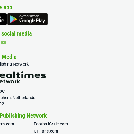
e app
 social media
& Media
blishing Network
20C
nchem, Netherlands
02
 Publishing Network
fers.com
FootballCritic.com
GPFans.com