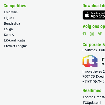
Competities
Download d
Eredivisie
Ligue 1
Bundesliga
Volg ons op
Laliga
Serie A
EK-kwalificatie
Corporate 
Premier League
Realtimes - Pu
Innovatieweg 
7007 CD, Doeti
+31(315)-7640
Realtimes |
FootballTrans
FCUpdate.nl