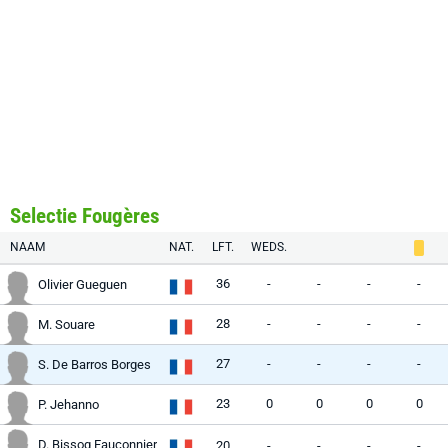
Selectie Fougères
NAAM
NAT.
LFT.
WEDS.
36
-
-
-
-
Olivier Gueguen
28
-
-
-
-
M. Souare
27
-
-
-
-
S. De Barros Borges
23
0
0
0
0
P. Jehanno
D. Bissog Fauconnier
20
-
-
-
-