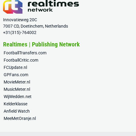
Innovatieweg 20C
7007 CD, Doetinchem, Netherlands
+31(315)-764002
Realtimes | Publishing Network
FootballTransfers.com
FootballCritic.com
FCUpdate.nl
GPFans.com
MovieMeter.nl
MusicMeter.nl
WijWedden.net
Kelderklasse
Anfield Watch
MeeMetOranje.nl