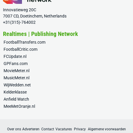
Innovatieweg 20C
7007 CD, Doetinchem, Netherlands
+31(315)-764002
Realtimes | Publishing Network
FootballTransfers.com
FootballCritic.com
FCUpdate.nl
GPFans.com
MovieMeter.nl
MusicMeter.nl
WijWedden.net
Kelderklasse
Anfield Watch
MeeMetOranje.nl
Over ons
Adverteren
Contact
Vacatures
Privacy
Algemene voorwaarden