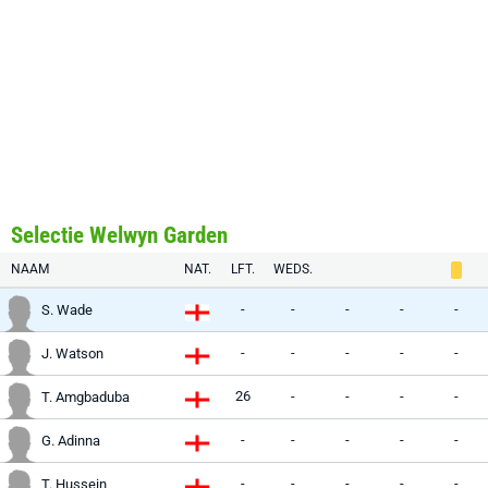
Selectie Welwyn Garden
NAAM
NAT.
LFT.
WEDS.
-
-
-
-
-
S. Wade
-
-
-
-
-
J. Watson
26
-
-
-
-
T. Amgbaduba
-
-
-
-
-
G. Adinna
-
-
-
-
-
T. Hussein