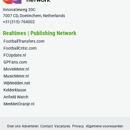
Innovatieweg 20C
7007 CD, Doetinchem, Netherlands
+31(315)-764002
Realtimes | Publishing Network
FootballTransfers.com
FootballCritic.com
FCUpdate.nl
GPFans.com
MovieMeter.nl
MusicMeter.nl
WijWedden.net
Kelderklasse
Anfield Watch
MeeMetOranje.nl
Over ons
Adverteren
Contact
Vacatures
Privacy
Algemene voorwaarden