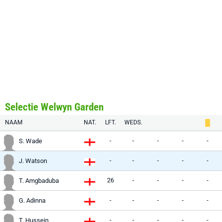
Selectie Welwyn Garden
NAAM
NAT.
LFT.
WEDS.
-
-
-
-
-
S. Wade
-
-
-
-
-
J. Watson
26
-
-
-
-
T. Amgbaduba
-
-
-
-
-
G. Adinna
-
-
-
-
-
T. Hussein