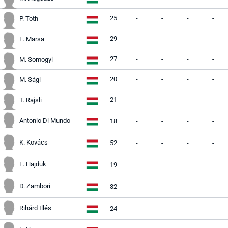
25
-
-
-
-
P. Toth
29
-
-
-
-
L. Marsa
27
-
-
-
-
M. Somogyi
20
-
-
-
-
M. Sági
21
-
-
-
-
T. Rajsli
Antonio Di Mundo
18
-
-
-
-
K. Kovács
52
-
-
-
-
L. Hajduk
19
-
-
-
-
D. Zambori
32
-
-
-
-
Rihárd Illés
24
-
-
-
-