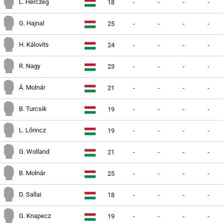
L. Herczeg
18
-
-
-
-
G. Hajnal
25
-
-
-
-
H. Kálovits
24
-
-
-
-
R. Nagy
23
-
-
-
-
Á. Molnár
21
-
-
-
-
B. Turcsik
19
-
-
-
-
L. Lőrincz
19
-
-
-
-
G. Wolland
21
-
-
-
-
B. Molnár
25
-
-
-
-
D. Sallai
18
-
-
-
-
G. Knapecz
19
-
-
-
-