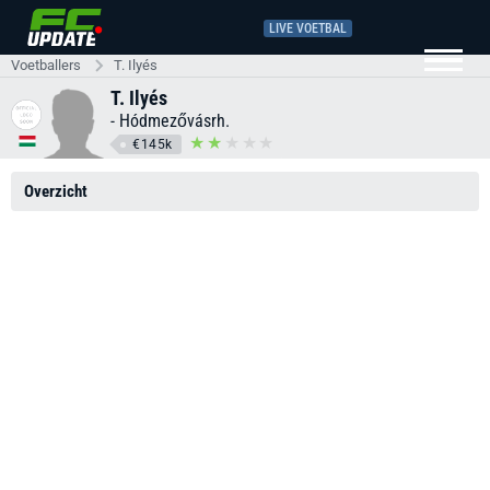
LIVE VOETBAL
Voetballers
T. Ilyés
T. Ilyés
-
Hódmezővásrh.
€145k
Overzicht