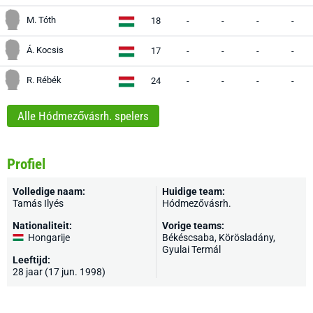
M. Tóth
18
-
-
-
-
Á. Kocsis
17
-
-
-
-
R. Rébék
24
-
-
-
-
Alle Hódmezővásrh. spelers
Profiel
Volledige naam:
Huidige team:
Tamás Ilyés
Hódmezővásrh.
Nationaliteit:
Vorige teams:
Hongarije
Békéscsaba, Körösladány,
Gyulai Termál
Leeftijd:
28 jaar (17 jun. 1998)