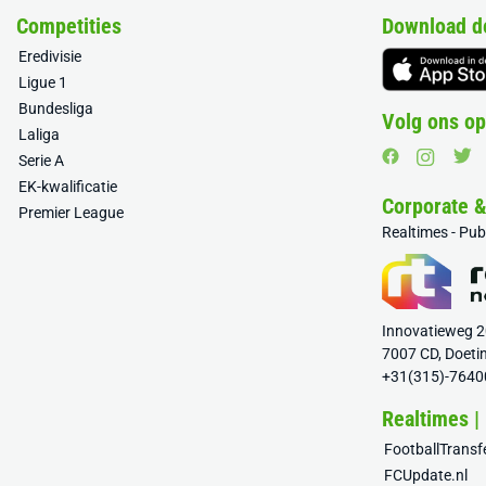
Competities
Download d
Eredivisie
Ligue 1
Bundesliga
Volg ons op
Laliga
Serie A
EK-kwalificatie
Corporate 
Premier League
Realtimes - Pu
Innovatieweg 
7007 CD, Doeti
+31(315)-7640
Realtimes |
FootballTrans
FCUpdate.nl