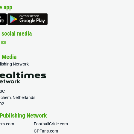
e app
 social media
& Media
blishing Network
20C
nchem, Netherlands
02
 Publishing Network
fers.com
FootballCritic.com
GPFans.com