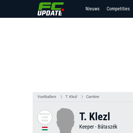
Nieuws
Competities
Voetballers
T. Klezl
Carrière
T. Klezl
Keeper
-
Bátaszék