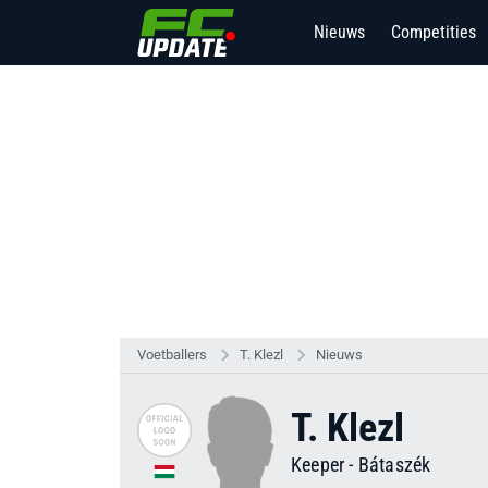
Nieuws
Competities
Voetballers
T. Klezl
Nieuws
T. Klezl
Keeper
-
Bátaszék