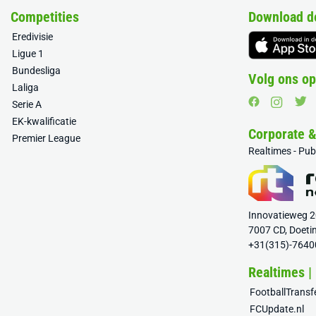
Competities
Download d
Eredivisie
Ligue 1
Bundesliga
Volg ons op
Laliga
Serie A
EK-kwalificatie
Corporate 
Premier League
Realtimes - Pu
Innovatieweg 
7007 CD, Doeti
+31(315)-7640
Realtimes |
FootballTrans
FCUpdate.nl