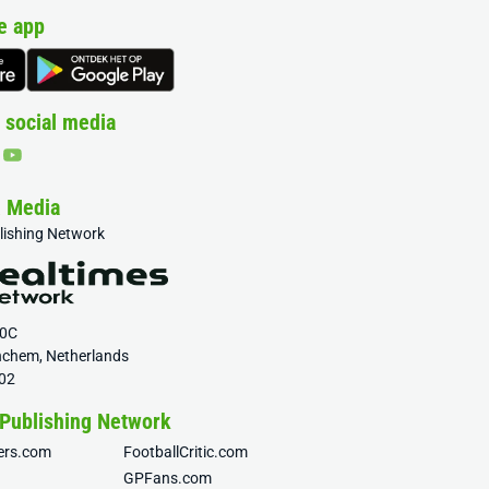
e app
 social media
& Media
blishing Network
20C
nchem, Netherlands
02
 Publishing Network
fers.com
FootballCritic.com
GPFans.com