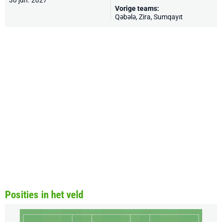
30 jun. 2027
Vorige teams:
Qəbələ
,
Zira
,
Sumqayıt
Posities in het veld