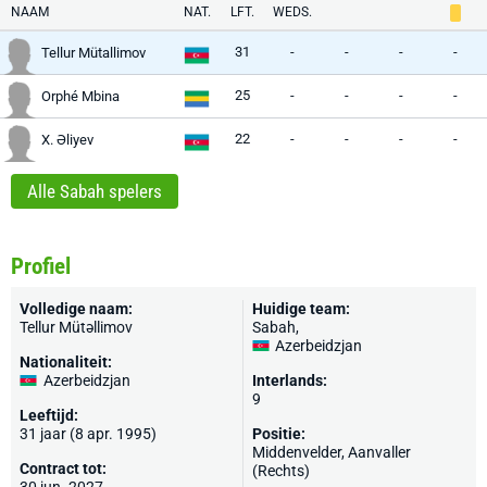
NAAM
NAT.
LFT.
WEDS.
31
-
-
-
-
Tellur Mütallimov
25
-
-
-
-
Orphé Mbina
22
-
-
-
-
X. Əliyev
Alle Sabah spelers
Profiel
Volledige naam:
Huidige team:
Tellur Mütəllimov
Sabah
,
Azerbeidzjan
Nationaliteit:
Azerbeidzjan
Interlands:
9
Leeftijd:
31 jaar (8 apr. 1995)
Positie:
Middenvelder, Aanvaller
Contract tot:
(Rechts)