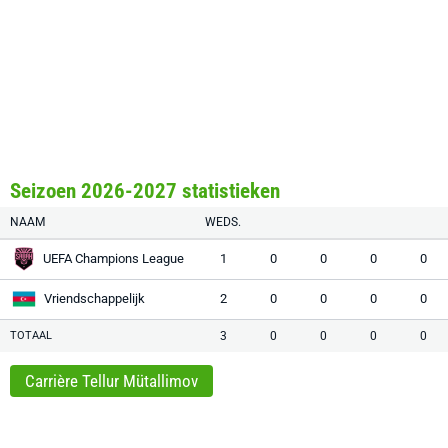
Seizoen 2026-2027 statistieken
NAAM
WEDS.
UEFA Champions League
1
0
0
0
0
Vriendschappelijk
2
0
0
0
0
TOTAAL
3
0
0
0
0
Carrière Tellur Mütallimov