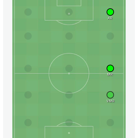
AR
MR
VMR