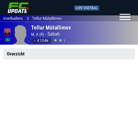
LIVE VOETBAL
Voetballers
Tellur Mütallimov
Tellur Mütallimov
-
Sabah
M, A (R)
€154k
Overzicht