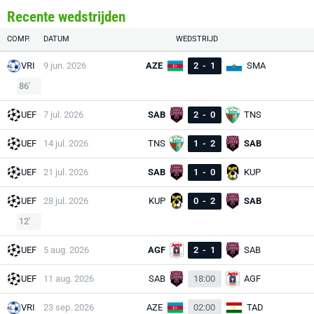
Recente wedstrijden
COMP.
DATUM
WEDSTRIJD
VRI
9 jun. 2026
AZE
2
-
1
SMA
86'
UEF
7 jul. 2026
SAB
2
-
0
TNS
UEF
14 jul. 2026
TNS
1
-
2
SAB
UEF
21 jul. 2026
SAB
1
-
0
KUP
UEF
28 jul. 2026
KUP
0
-
2
SAB
12'
UEF
5 aug. 2026
AGF
2
-
1
SAB
UEF
11 aug. 2026
SAB
18:00
AGF
VRI
23 sep. 2026
AZE
02:00
TAD