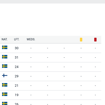
NAT.
LFT.
WEDS.
30
-
-
-
-
-
31
-
-
-
-
-
24
-
-
-
-
-
29
-
-
-
-
-
21
-
-
-
-
-
19
-
-
-
-
-
26
-
-
-
-
-