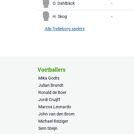
O. Dahlbäck
-
H. Skog
-
Alle Trelleborg spelers
Voetballers
Mika Godts
Julian Brandt
Ronald de Boer
Jordi Cruijff
Marcos Leonardo
John van den Brom
Michael Reiziger
Sem Steijn