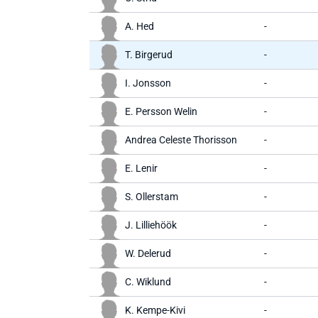
A. Hed
-
T. Birgerud
-
I. Jonsson
-
E. Persson Welin
-
Andrea Celeste Thorisson
-
E. Lenir
-
S. Ollerstam
-
J. Lilliehöök
-
W. Delerud
-
C. Wiklund
-
K. Kempe-Kivi
-