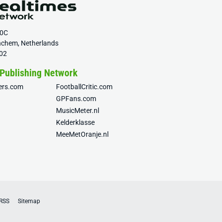
20C
nchem, Netherlands
02
 Publishing Network
fers.com
FootballCritic.com
GPFans.com
MusicMeter.nl
Kelderklasse
MeeMetOranje.nl
RSS
Sitemap