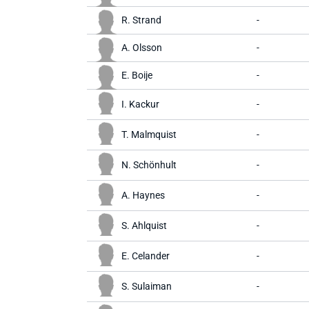
R. Strand
-
A. Olsson
-
E. Boije
-
I. Kackur
-
T. Malmquist
-
N. Schönhult
-
A. Haynes
-
S. Ahlquist
-
E. Celander
-
S. Sulaiman
-