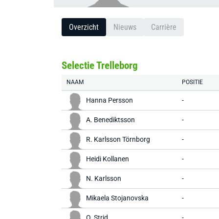
Overzicht
Nieuws
Carrière
Selectie Trelleborg
NAAM
POSITIE
Hanna Persson
-
A. Benediktsson
-
R. Karlsson Törnborg
-
Heidi Kollanen
-
N. Karlsson
-
Mikaela Stojanovska
-
O. Strid
-