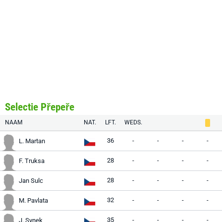
Selectie Přepeře
NAAM
NAT.
LFT.
WEDS.
36
-
-
-
-
L. Martan
28
-
-
-
-
F. Truksa
28
-
-
-
-
Jan Sulc
32
-
-
-
-
M. Pavlata
35
-
-
-
-
J. Synek