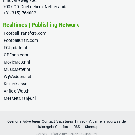
Innovatieweg 20C
7007 CD, Doetinchem, Netherlands
+31(315)-764002
Realtimes | Publishing Network
FootballTransfers.com
FootballCritic.com
FCUpdate.nl
GPFans.com
MovieMeter.nl
MusicMeter.nl
WijWedden.net
Kelderklasse
Anfield Watch
MeeMetOranje.nl
Over ons
Adverteren
Contact
Vacatures
Privacy
Algemene voorwaarden
Huisregels
Colofon
RSS
Sitemap
Copyright (©) 2005 - 2026
FCUpdate.nl