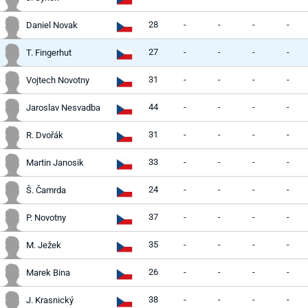
28
-
-
-
-
Daniel Novak
27
-
-
-
-
T. Fingerhut
31
-
-
-
-
Vojtech Novotny
44
-
-
-
-
Jaroslav Nesvadba
31
-
-
-
-
R. Dvořák
33
-
-
-
-
Martin Janosik
24
-
-
-
-
Š. Čamrda
37
-
-
-
-
P. Novotny
35
-
-
-
-
M. Ježek
26
-
-
-
-
Marek Bina
38
-
-
-
-
J. Krasnický