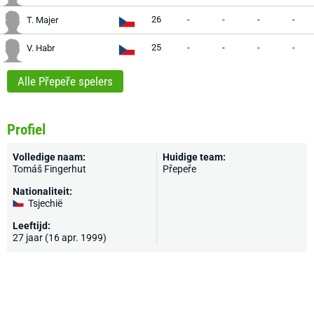
26
-
-
-
-
T. Majer
25
-
-
-
-
V. Habr
Alle Přepeře spelers
Profiel
Volledige naam:
Huidige team:
Tomáš Fingerhut
Přepeře
Nationaliteit:
Tsjechië
Leeftijd:
27 jaar (16 apr. 1999)