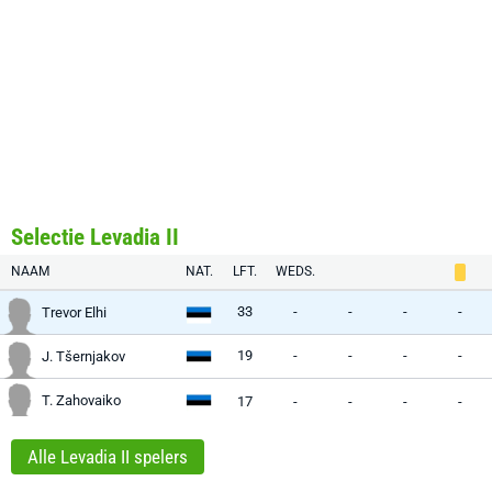
Selectie Levadia II
NAAM
NAT.
LFT.
WEDS.
33
-
-
-
-
Trevor Elhi
19
-
-
-
-
J. Tšernjakov
T. Zahovaiko
17
-
-
-
-
Alle Levadia II spelers