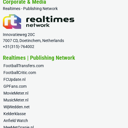
Corporate & Media
Realtimes - Publishing Network
Innovatieweg 20C
7007 CD, Doetinchem, Netherlands
+31(315)-764002
Realtimes | Publishing Network
FootballTransfers.com
FootballCritic.com
FCUpdate.nl
GPFans.com
MovieMeter.nl
MusicMeter.nl
WijWedden.net
Kelderklasse
Anfield Watch
MeeMetOranje.nl