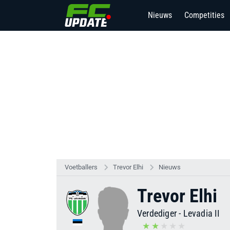
Nieuws
Competities
Voetballers
Trevor Elhi
Nieuws
Trevor Elhi
Verdediger
-
Levadia II