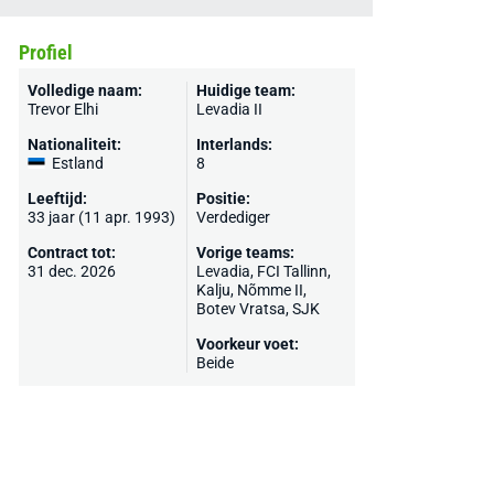
Profiel
Volledige naam:
Huidige team:
Trevor Elhi
Levadia II
Nationaliteit:
Interlands:
Estland
8
Leeftijd:
Positie:
33 jaar (11 apr. 1993)
Verdediger
Contract tot:
Vorige teams:
31 dec. 2026
Levadia
, FCI Tallinn,
Kalju
, Nõmme II,
Botev Vratsa,
SJK
Voorkeur voet:
Beide