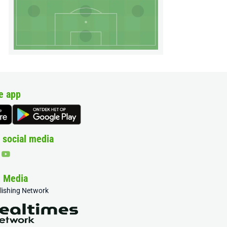
e app
 social media
& Media
blishing Network