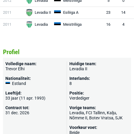
2012
Levadia
Meistriliiga
5
0
2011
Levadia II
Esiliiga A
23
14
2011
Levadia
Meistriliiga
16
4
Profiel
Volledige naam:
Huidige team:
Trevor Elhi
Levadia II
Nationaliteit:
Interlands:
Estland
8
Leeftijd:
Positie:
33 jaar (11 apr. 1993)
Verdediger
Contract tot:
Vorige teams:
31 dec. 2026
Levadia
, FCI Tallinn,
Kalju
,
Nõmme II, Botev Vratsa,
SJK
Voorkeur voet:
Beide