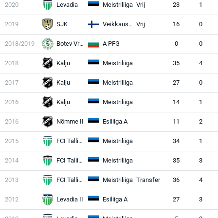
2020
Levadia
Meistriliiga
Vrij
23
1
2019
SJK
Veikkausliiga
Vrij
16
0
2018/2019
Botev Vratsa
A PFG
0
0
2018
Kalju
Meistriliiga
35
4
2017
Kalju
Meistriliiga
27
0
2016
Kalju
Meistriliiga
14
1
2016
Nõmme II
Esiliiga A
11
2
2015
FCI Tallinn
Meistriliiga
34
1
2014
FCI Tallinn
Meistriliiga
35
3
2013
FCI Tallinn
Meistriliiga
Transfer
36
4
2012
Levadia II
Esiliiga A
27
3