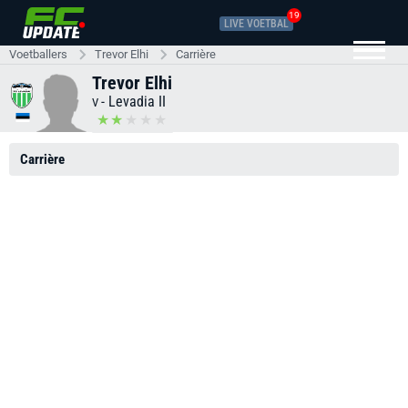
19
LIVE VOETBAL
Voetballers
Trevor Elhi
Carrière
Trevor Elhi
-
Levadia II
V
Carrière