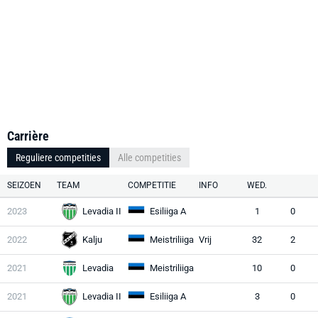
Carrière
Reguliere competities
Alle competities
SEIZOEN
TEAM
COMPETITIE
INFO
WED.
2023
Levadia II
Esiliiga A
1
0
2022
Kalju
Meistriliiga
Vrij
32
2
2021
Levadia
Meistriliiga
10
0
2021
Levadia II
Esiliiga A
3
0