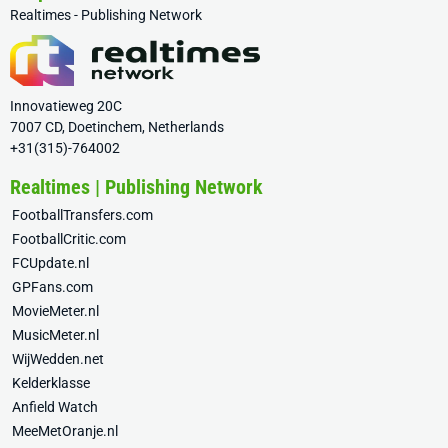
Realtimes - Publishing Network
Innovatieweg 20C
7007 CD, Doetinchem, Netherlands
+31(315)-764002
Realtimes | Publishing Network
FootballTransfers.com
FootballCritic.com
FCUpdate.nl
GPFans.com
MovieMeter.nl
MusicMeter.nl
WijWedden.net
Kelderklasse
Anfield Watch
MeeMetOranje.nl