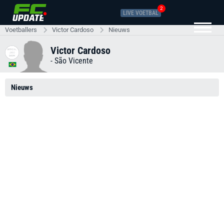
2
LIVE VOETBAL
Voetballers
Victor Cardoso
Nieuws
Victor Cardoso
-
São Vicente
Nieuws