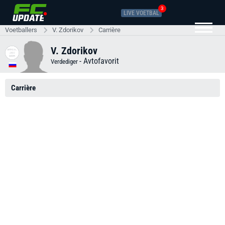
3
LIVE VOETBAL
Voetballers
V. Zdorikov
Carrière
V. Zdorikov
-
Avtofavorit
Verdediger
Carrière