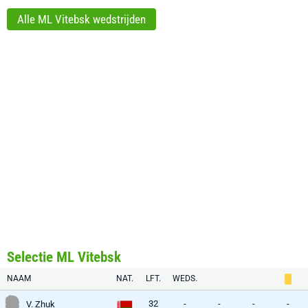
Alle ML Vitebsk wedstrijden
Selectie ML Vitebsk
NAAM
NAT.
LFT.
WEDS.
32
-
-
-
-
V. Zhuk