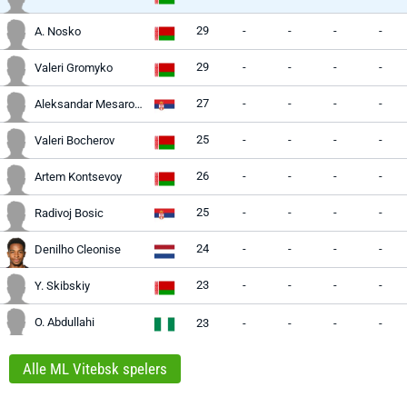
29
-
-
-
-
A. Nosko
29
-
-
-
-
Valeri Gromyko
27
-
-
-
-
Aleksandar Mesarovic
25
-
-
-
-
Valeri Bocherov
26
-
-
-
-
Artem Kontsevoy
25
-
-
-
-
Radivoj Bosic
24
-
-
-
-
Denilho Cleonise
23
-
-
-
-
Y. Skibskiy
O. Abdullahi
23
-
-
-
-
Alle ML Vitebsk spelers