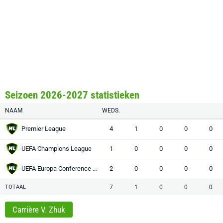
Seizoen 2026-2027 statistieken
NAAM
WEDS.
Premier League
4
1
0
0
0
UEFA Champions League
1
0
0
0
0
UEFA Europa Conference League
2
0
0
0
0
TOTAAL
7
1
0
0
0
Carrière V. Zhuk