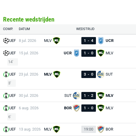
Recente wedstrijden
COMP.
DATUM
WEDSTRIJD
UEF
8 jul. 2026
MLV
1
-
4
UCR
UEF
15 jul. 2026
UCR
1
-
0
MLV
14'
UEF
23 jul. 2026
MLV
3
-
0
SUT
3'
UEF
30 jul. 2026
SUT
1
-
2
MLV
UEF
6 aug. 2026
BOR
1
-
0
MLV
6'
UEF
13 aug. 2026
MLV
19:00
BOR