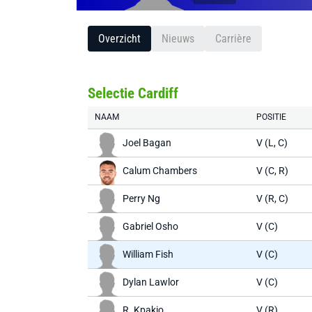
Overzicht
Nieuws
Carrière
Selectie Cardiff
NAAM
POSITIE
Joel Bagan
V (L, C)
Calum Chambers
V (C, R)
Perry Ng
V (R, C)
Gabriel Osho
V (C)
William Fish
V (C)
Dylan Lawlor
V (C)
R. Kpakio
V (R)