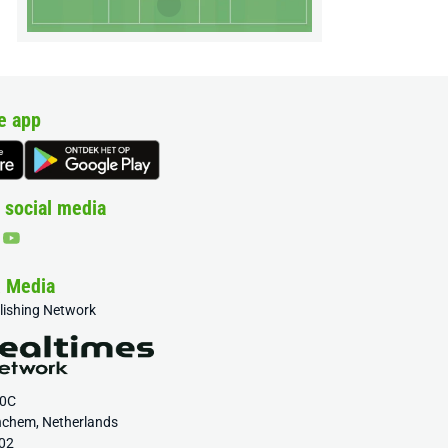
e app
 social media
& Media
blishing Network
20C
nchem, Netherlands
02