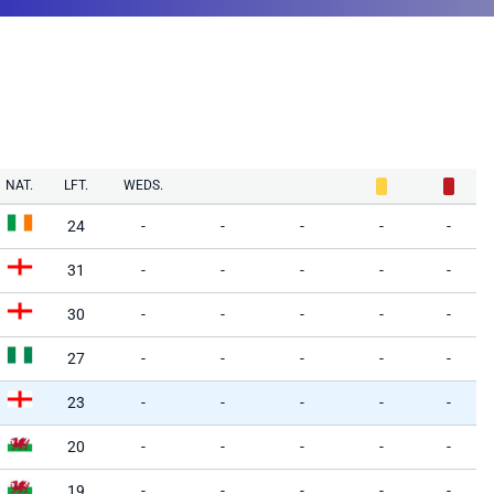
NAT.
LFT.
WEDS.
24
-
-
-
-
-
31
-
-
-
-
-
30
-
-
-
-
-
27
-
-
-
-
-
23
-
-
-
-
-
20
-
-
-
-
-
19
-
-
-
-
-