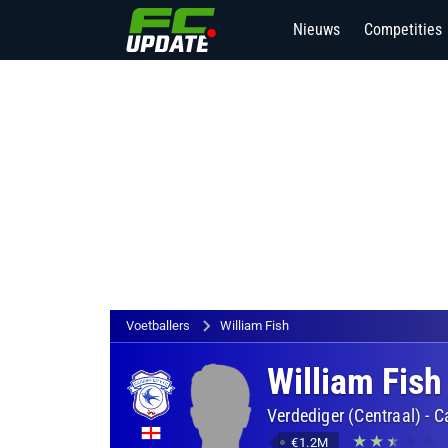
Nieuws
Competities
6
Voetballers
William Fish
William Fish
Verdediger (Centraal)
-
C
€1.2M