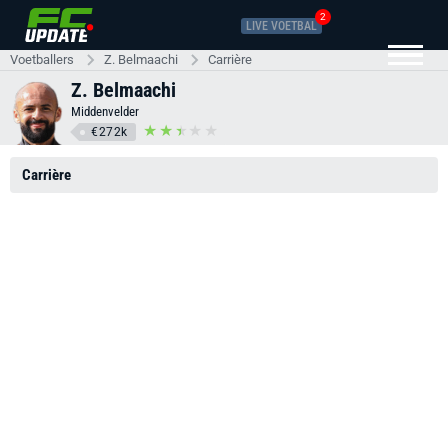
2
LIVE VOETBAL
Voetballers
Z. Belmaachi
Carrière
Z. Belmaachi
Middenvelder
€272k
Carrière