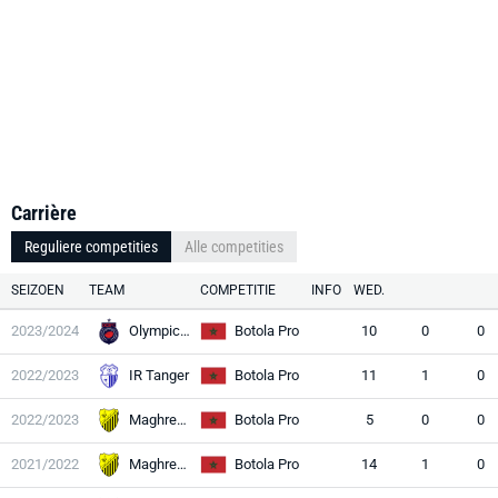
Carrière
Reguliere competities
Alle competities
SEIZOEN
TEAM
COMPETITIE
INFO
WED.
2023/2024
Olympic Safi
Botola Pro
10
0
0
2022/2023
IR Tanger
Botola Pro
11
1
0
2022/2023
Maghreb Fès
Botola Pro
5
0
0
2021/2022
Maghreb Fès
Botola Pro
14
1
0