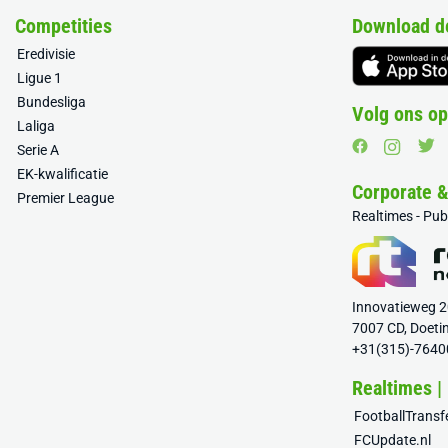
Competities
Download d
Eredivisie
Ligue 1
Bundesliga
Volg ons op
Laliga
Serie A
EK-kwalificatie
Corporate 
Premier League
Realtimes - Pu
Innovatieweg 
7007 CD, Doeti
+31(315)-7640
Realtimes |
FootballTrans
FCUpdate.nl