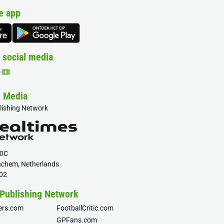
e app
 social media
& Media
blishing Network
20C
nchem, Netherlands
02
 Publishing Network
fers.com
FootballCritic.com
GPFans.com