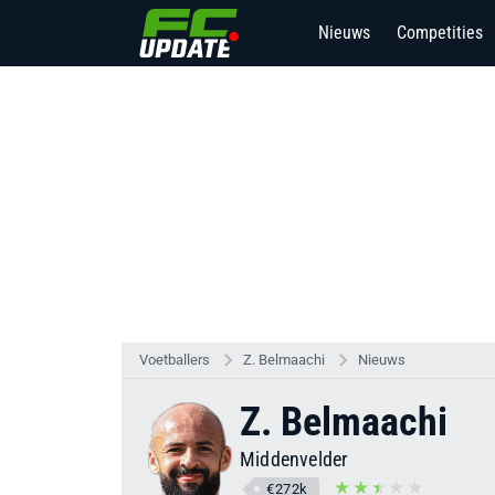
Nieuws
Competities
Voetballers
Z. Belmaachi
Nieuws
Z. Belmaachi
Middenvelder
€272k