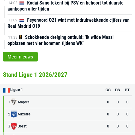
Kodai Sano tekent bij PSV en behoort tot duurste
14:03
aankopen aller tijden
Feyenoord O21 wint met indrukwekkende cijfers van
13:09
Real Madrid O19
Schokkende dreiging onthuld: ‘Ik wilde Messi
11:33
opblazen met vier bommen tijdens WK’
Meer nieuws
Stand Ligue 1 2026/2027
Ligue 1
GS
DS
PT
Angers
0
0
0
1
Auxerre
0
0
0
2
Brest
0
0
0
3