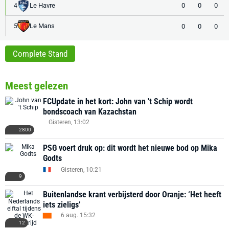
Le Havre
0
0
0
4
Le Mans
0
0
0
5
Complete Stand
Meest gelezen
FCUpdate in het kort: John van 't Schip wordt
bondscoach van Kazachstan
Gisteren, 13:02
2800
PSG voert druk op: dit wordt het nieuwe bod op Mika
Godts
Gisteren, 10:21
9
Buitenlandse krant verbijsterd door Oranje: ‘Het heeft
iets zieligs’
6 aug. 15:32
12