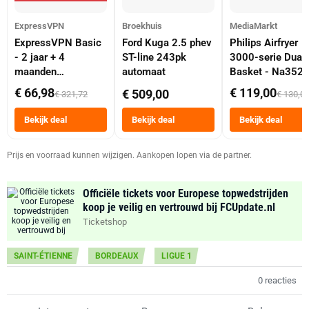
ExpressVPN
Broekhuis
MediaMarkt
ExpressVPN Basic
Ford Kuga 2.5 phev
Philips Airfryer
- 2 jaar + 4
ST-line 243pk
3000-serie Dual
maanden
automaat
Basket - Na352
abonnement
Dubbele Mand 9 
€ 66,98
€ 119,00
€ 509,00
€ 321,72
€ 130,0
Tot 6 Personen
Heteluchtfriteus
Bekijk deal
Bekijk deal
Bekijk deal
Zwart
Prijs en voorraad kunnen wijzigen. Aankopen lopen via de partner.
Officiële tickets voor Europese topwedstrijden
koop je veilig en vertrouwd bij FCUpdate.nl
Ticketshop
SAINT-ÉTIENNE
BORDEAUX
LIGUE 1
0 reacties