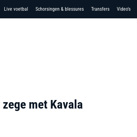
Live voetbal
Schorsingen & blessures
Transfers
Video's
e zege met Kavala