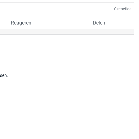
0 reacties
Reageren
Delen
tsen.