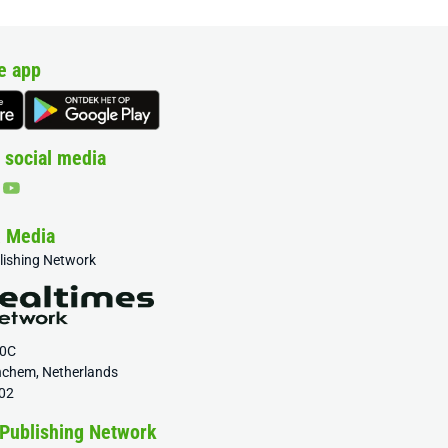
e app
 social media
& Media
blishing Network
20C
nchem, Netherlands
02
 Publishing Network