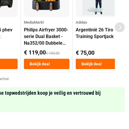
MediaMarkt
Adidas
5 phev
Philips Airfryer 3000-
Argentinië 26 Tiro
k
serie Dual Basket -
Training Sportjack
Na352/00 Dubbele
Mand 9 L Tot 6
€ 119,00
€ 75,00
€ 130,00
Personen
Heteluchtfriteuse
Bekijk deal
Bekijk deal
Zwart
artner.
se topwedstrijden koop je veilig en vertrouwd bij