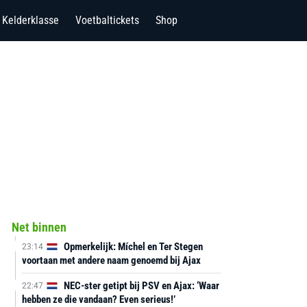
Kelderklasse
Voetbaltickets
Shop
Net binnen
Opmerkelijk: Míchel en Ter Stegen
23:14
voortaan met andere naam genoemd bij Ajax
NEC-ster getipt bij PSV en Ajax: ‘Waar
22:47
hebben ze die vandaan? Even serieus!’