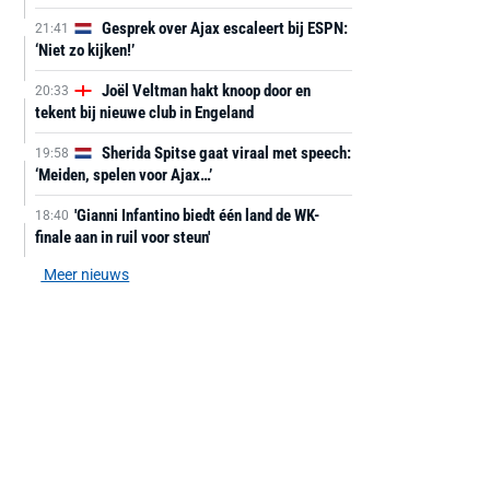
Gesprek over Ajax escaleert bij ESPN:
21:41
‘Niet zo kijken!’
Joël Veltman hakt knoop door en
20:33
tekent bij nieuwe club in Engeland
Sherida Spitse gaat viraal met speech:
19:58
‘Meiden, spelen voor Ajax…’
'Gianni Infantino biedt één land de WK-
18:40
finale aan in ruil voor steun'
Meer nieuws
AANBIEDING -40%
AANBIEDING -19%