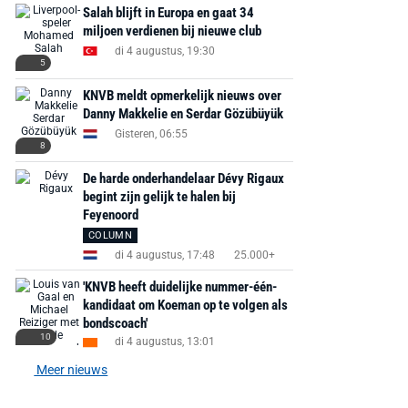
Salah blijft in Europa en gaat 34
miljoen verdienen bij nieuwe club
di 4 augustus, 19:30
5
KNVB meldt opmerkelijk nieuws over
Danny Makkelie en Serdar Gözübüyük
Gisteren, 06:55
8
De harde onderhandelaar Dévy Rigaux
begint zijn gelijk te halen bij
Feyenoord
COLUMN
di 4 augustus, 17:48
25.000+
'KNVB heeft duidelijke nummer-één-
kandidaat om Koeman op te volgen als
bondscoach'
10
di 4 augustus, 13:01
Meer nieuws