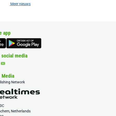
Meer nieuws
e app
 social media
& Media
blishing Network
20C
nchem, Netherlands