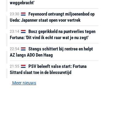
weggebracht'
Feyenoord ontvangt miljoenenbod op
23:30
Ueda: Japanner staat open voor vertrek
Bosz geprikkeld na puntverlies tegen
23:14
Fortuna: 'Dit vind ik echt raar wat je nu zegt'
Stengs schittert bij rentree en helpt
22:54
AZ langs ADO Den Haag
PSV beleeft valse start: Fortuna
21:55
Sittard slaat toe in de blessuretijd
Meer nieuws