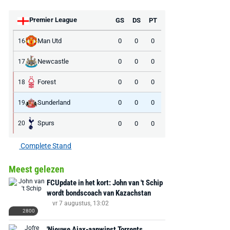
Premier League
GS
DS
PT
Man Utd
0
0
0
16
Newcastle
0
0
0
17
Forest
0
0
0
18
Sunderland
0
0
0
19
Spurs
0
0
0
20
Complete Stand
Meest gelezen
FCUpdate in het kort: John van 't Schip
wordt bondscoach van Kazachstan
vr 7 augustus, 13:02
2800
'Nieuwe Ajax-aanwinst Torrents