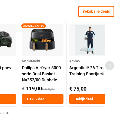
Bekijk alle deals
AANBIEDING -8%
MediaMarkt
Adidas
5 phev
Philips Airfryer 3000-
Argentinië 26 Tiro
k
serie Dual Basket -
Training Sportjack
Na352/00 Dubbele
Mand 9 L Tot 6
€ 119,00
€ 75,00
€ 130,00
Personen
Heteluchtfriteuse
Bekijk deal
Bekijk deal
Zwart
artner.