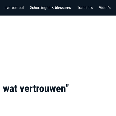
Live voetbal
Schorsingen & blessures
Transfers
Video's
 wat vertrouwen"