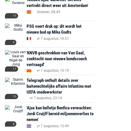
vertrekt direct weer uit Amsterdam'
Gisteren, 08:49
15
PSG voert druk op: dit wordt het
nieuwe bod op Mika Godts
vr 7 augustus, 10:21
9
'KNVB geschrokken van Van Gaal,
zoektocht naar nieuwe bondscoach
vertraagd'
17
vr 7 augustus, 16:10
Telegraph onthult details over
buitenechtelijke affaire Infantino met
UEFA-medewerkster
10
vr 7 augustus, 23:14
'Ajax kan belletje Benfica verwachten:
Jordi Cruijff bereid miljoenenverlies te
nemen'
8
vr 7 augustus, 12:49