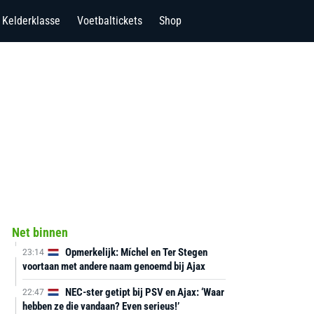
Kelderklasse
Voetbaltickets
Shop
Net binnen
Opmerkelijk: Míchel en Ter Stegen
23:14
voortaan met andere naam genoemd bij Ajax
NEC-ster getipt bij PSV en Ajax: ‘Waar
22:47
hebben ze die vandaan? Even serieus!’