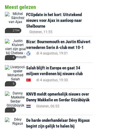
Meest gelezen
FCUpdate in het kort: Uitstekend
nieuws voor Ajax in aanloop naar
Shelbourne
2794
Gisteren, 11:55
Bizar: Bournemouth en Justin Kluivert
vernederen Serie A-club met 10-1
di 4 augustus, 19:01
4
Salah blijft in Europa en gaat 34
miljoen verdienen bij nieuwe club
di 4 augustus, 19:30
5
KNVB meldt opmerkelijk nieuws over
Danny Makkelie en Serdar Gözübüyük
Gisteren, 06:55
8
De harde onderhandelaar Dévy Rigaux
begint zijn gelijk te halen bij