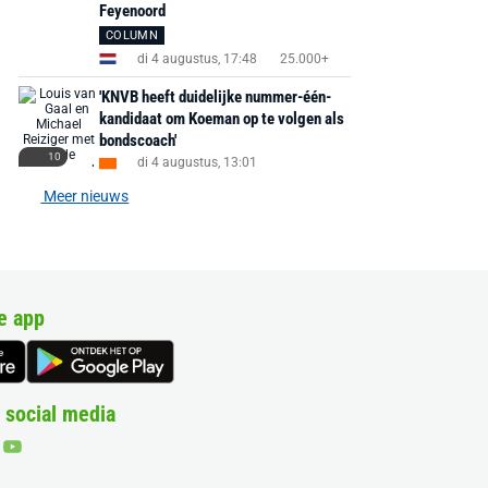
Feyenoord
COLUMN
di 4 augustus, 17:48
25.000+
'KNVB heeft duidelijke nummer-één-
kandidaat om Koeman op te volgen als
bondscoach'
10
di 4 augustus, 13:01
Meer nieuws
e app
 social media