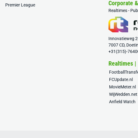
Corporate 
Premier League
Realtimes - Pu
Innovatieweg 
7007 CD, Doeti
+31(315)-7640
Realtimes |
FootballTrans
FCUpdate.nl
MovieMeter.nl
WijWedden.net
Anfield Watch