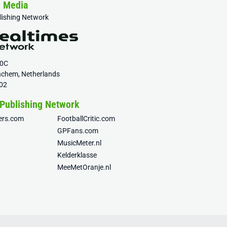
& Media
blishing Network
20C
nchem, Netherlands
02
 Publishing Network
fers.com
FootballCritic.com
GPFans.com
MusicMeter.nl
Kelderklasse
MeeMetOranje.nl