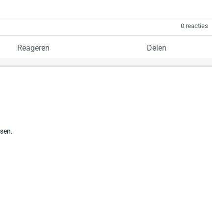
0 reacties
Reageren
Delen
tsen.