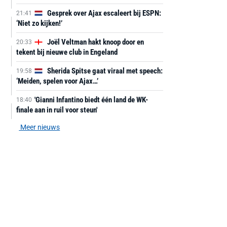
Gesprek over Ajax escaleert bij ESPN:
21:41
‘Niet zo kijken!’
Joël Veltman hakt knoop door en
20:33
tekent bij nieuwe club in Engeland
Sherida Spitse gaat viraal met speech:
19:58
‘Meiden, spelen voor Ajax…’
'Gianni Infantino biedt één land de WK-
18:40
finale aan in ruil voor steun'
Meer nieuws
AANBIEDING -40%
AANBIEDING -19%