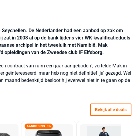
de Seychellen. De Nederlander had een aanbod op zak om
 zat in 2008 al op de bank tijdens vier WK-kwalificatieduels
kaanse archipel in het tweeluik met Namibië. Mak
fd opleidingen van de Zweedse club IF Elfsborg.
en contract van ruim een jaar aangeboden", vertelde Mak in
eer geïnteresseerd, maar heb nog niet definitief 'ja' gezegd. Wel
een maand bedenktijd besloot hij evenwel niet in te gaan op de
Bekijk alle deals
AANBIEDING -8%