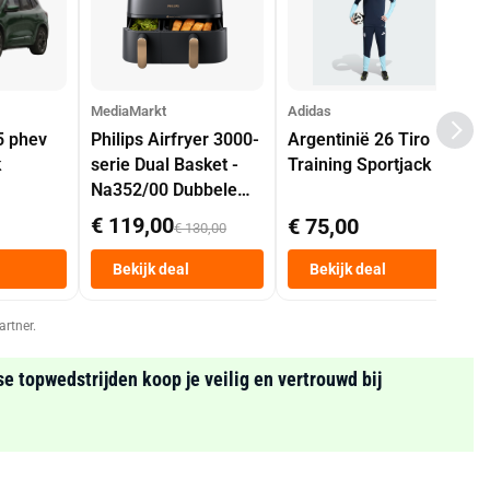
MediaMarkt
Adidas
5 phev
Philips Airfryer 3000-
Argentinië 26 Tiro
k
serie Dual Basket -
Training Sportjack
Na352/00 Dubbele
Mand 9 L Tot 6
€ 119,00
€ 75,00
€ 130,00
Personen
Heteluchtfriteuse
Bekijk deal
Bekijk deal
Zwart
artner.
se topwedstrijden koop je veilig en vertrouwd bij