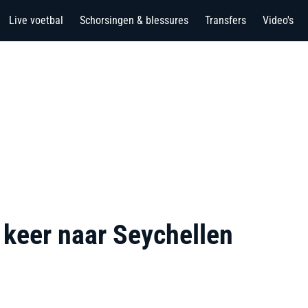
Live voetbal
Schorsingen & blessures
Transfers
Video's
 keer naar Seychellen