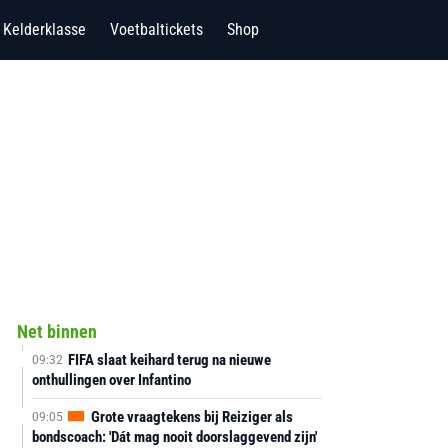
Kelderklasse
Voetbaltickets
Shop
Net binnen
FIFA slaat keihard terug na nieuwe
09:32
onthullingen over Infantino
Grote vraagtekens bij Reiziger als
09:05
bondscoach: 'Dát mag nooit doorslaggevend zijn'