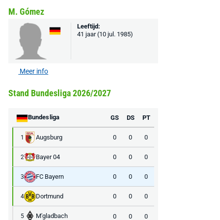
M. Gómez
Leeftijd:
41 jaar (10 jul. 1985)
Meer info
Stand Bundesliga 2026/2027
Bundesliga
GS
DS
PT
Augsburg
0
0
0
1
Bayer 04
0
0
0
2
FC Bayern
0
0
0
3
Dortmund
0
0
0
4
M'gladbach
0
0
0
5