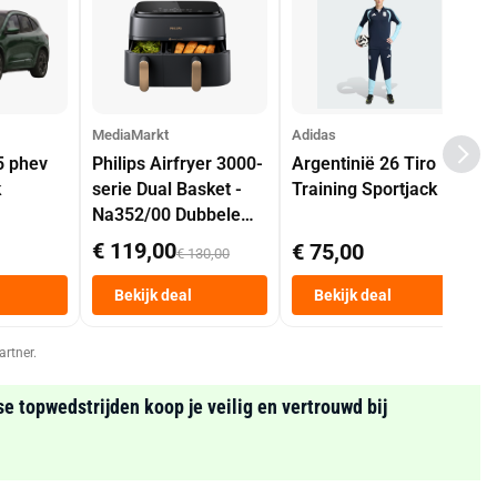
MediaMarkt
Adidas
5 phev
Philips Airfryer 3000-
Argentinië 26 Tiro
k
serie Dual Basket -
Training Sportjack
Na352/00 Dubbele
Mand 9 L Tot 6
€ 119,00
€ 75,00
€ 130,00
Personen
Heteluchtfriteuse
Bekijk deal
Bekijk deal
Zwart
artner.
se topwedstrijden koop je veilig en vertrouwd bij