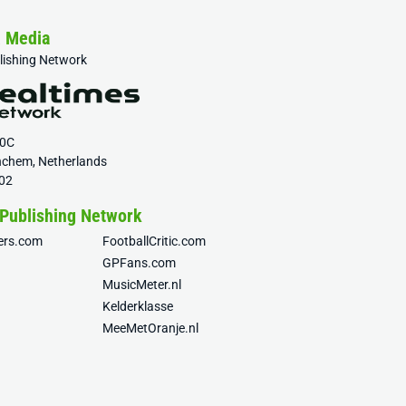
& Media
blishing Network
20C
nchem, Netherlands
02
 Publishing Network
fers.com
FootballCritic.com
GPFans.com
MusicMeter.nl
Kelderklasse
MeeMetOranje.nl