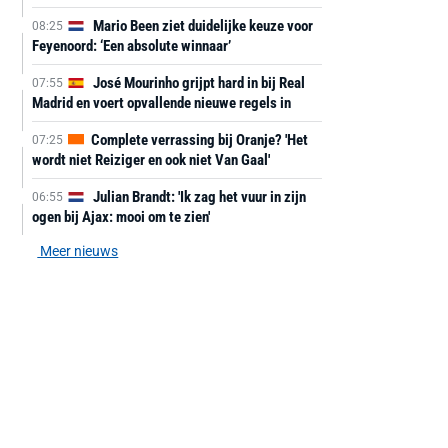
Mario Been ziet duidelijke keuze voor
08:25
Feyenoord: ‘Een absolute winnaar’
José Mourinho grijpt hard in bij Real
07:55
Madrid en voert opvallende nieuwe regels in
Complete verrassing bij Oranje? 'Het
07:25
wordt niet Reiziger en ook niet Van Gaal'
Julian Brandt: 'Ik zag het vuur in zijn
06:55
ogen bij Ajax: mooi om te zien'
Meer nieuws
AANBIEDING -40%
AANBIEDING -19%