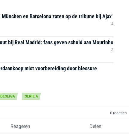
n München en Barcelona zaten op de tribune bij Ajax'
4
ut bij Real Madrid: fans geven schuld aan Mourinho
3
cordaankoop mist voorbereiding door blessure
DESLIGA
SERIE A
0 reacties
Reageren
Delen