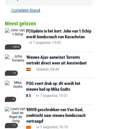
Complete Stand
Meest gelezen
FCUpdate in het kort: John van 't Schip
wordt bondscoach van Kazachstan
vr 7 augustus, 13:02
2800
'Nieuwe Ajax-aanwinst Torrents
vertrekt direct weer uit Amsterdam'
Gisteren, 08:49
15
PSG voert druk op: dit wordt het
nieuwe bod op Mika Godts
vr 7 augustus, 10:21
9
'KNVB geschrokken van Van Gaal,
zoektocht naar nieuwe bondscoach
vertraagd'
17
vr 7 augustus, 16:10