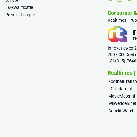
Serie A
EK-kwalificatie
Corporate 
Premier League
Realtimes - Pu
Innovatieweg 
7007 CD, Doeti
+31(315)-7640
Realtimes |
FootballTrans
FCUpdate.nl
MovieMeter.nl
WijWedden.net
Anfield Watch