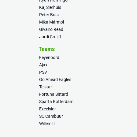
Ryan Flamingo
Kaj Sierhuis
Peter Bosz
Mika Mármol
Givairo Read
Jordi Cruijff
Teams
Feyenoord
Ajax
PSV
Go Ahead Eagles
Telstar
Fortuna Sittard
Sparta Rotterdam
Excelsior
SC Cambuur
Willem II