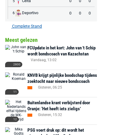
Celta
0
0
0
5
Deportivo
0
0
0
6
Complete Stand
Meest gelezen
FCUpdate in het kort: John van 't Schip
wordt bondscoach van Kazachstan
Vandaag, 13:02
2800
KNVB krijgt pijnlijke boodschap tijdens
zoektocht naar nieuwe bondscoach
Gisteren, 06:25
11
Buitenlandse krant verbijsterd door
Oranje: ‘Het heeft iets zieligs’
Gisteren, 15:32
12
PSG voert druk op: dit wordt het