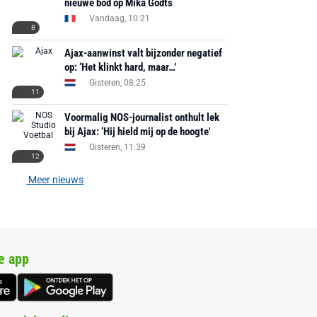
nieuwe bod op Mika Godts
Vandaag, 10:21
8
Ajax-aanwinst valt bijzonder negatief
op: ‘Het klinkt hard, maar…’
Gisteren, 08:25
11
Voormalig NOS-journalist onthult lek
bij Ajax: ‘Hij hield mij op de hoogte'
Gisteren, 11:39
12
Meer nieuws
e app