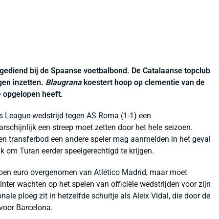
ngediend bij de Spaanse voetbalbond. De Catalaanse topclub
en inzetten.
Blaugrana
koestert hoop op clementie van de
 opgelopen heeft.
ns League-wedstrijd tegen AS Roma (1-1) een
schijnlijk een streep moet zetten door het hele seizoen.
 een transferbod een andere speler mag aanmelden in het geval
jk om Turan eerder speelgerechtigd te krijgen.
joen euro overgenomen van Atlético Madrid, maar moet
nter wachten op het spelen van officiële wedstrijden voor zijn
ale ploeg zit in hetzelfde schuitje als Aleix Vidal, die door de
voor Barcelona.