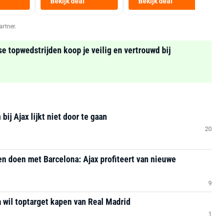
Bekijk deal
Bekijk deal
Zwart
artner.
se topwedstrijden koop je veilig en vertrouwd bij
ij Ajax lijkt niet door te gaan
20
ken doen met Barcelona: Ajax profiteert van nieuwe
9
a wil toptarget kapen van Real Madrid
1