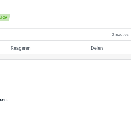
LIGA
0 reacties
Reageren
Delen
tsen.