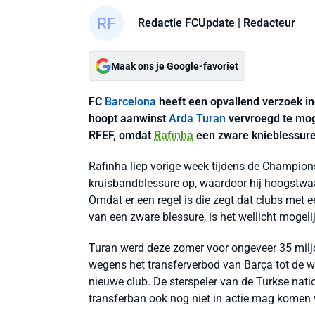
Redactie FCUpdate
| Redacteur
Maak ons je Google-favoriet
FC
Barcelona
heeft een opvallend verzoek i
hoopt aanwinst
Arda Turan
vervroegd te mog
RFEF, omdat
Rafinha
een zware knieblessure
Rafinha liep vorige week tijdens de Champio
kruisbandblessure op, waardoor hij hoogstwaar
Omdat er een regel is die zegt dat clubs met
van een zware blessure, is het wellicht mogeli
Turan werd deze zomer voor ongeveer 35 mil
wegens het transferverbod van Barça tot de wi
nieuwe club. De sterspeler van de Turkse nation
transferban ook nog niet in actie mag komen 