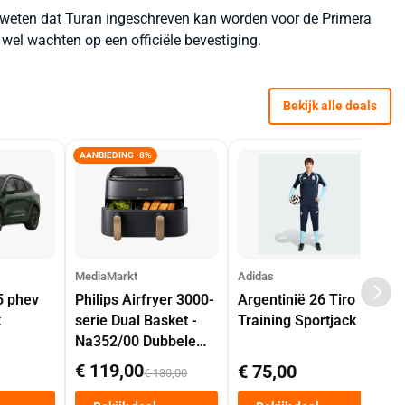
en weten dat Turan ingeschreven kan worden voor de Primera
 wel wachten op een officiële bevestiging.
Bekijk alle deals
AANBIEDING -8%
MediaMarkt
Adidas
5 phev
Philips Airfryer 3000-
Argentinië 26 Tiro
k
serie Dual Basket -
Training Sportjack
Na352/00 Dubbele
Mand 9 L Tot 6
€ 119,00
€ 75,00
€ 130,00
Personen
Heteluchtfriteuse