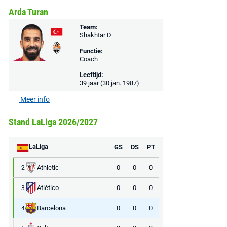
Bekijk deal
Bekijk deal
Bekijk deal
Arda Turan
Team:
Shakhtar D
Functie:
Coach
Leeftijd:
39 jaar (30 jan. 1987)
Meer info
Stand LaLiga 2026/2027
LaLiga
GS
DS
PT
Athletic
0
0
0
2
Atlético
0
0
0
3
Barcelona
0
0
0
4