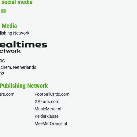
 social media
& Media
blishing Network
20C
nchem, Netherlands
02
 Publishing Network
fers.com
FootballCritic.com
GPFans.com
MusicMeter.nl
Kelderklasse
MeeMetOranje.nl