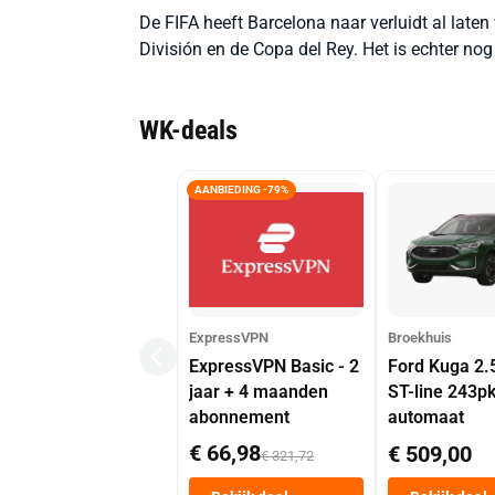
De FIFA heeft Barcelona naar verluidt al lat
División en de Copa del Rey. Het is echter nog
WK-deals
AANBIEDING -79%
ExpressVPN
Broekhuis
ExpressVPN Basic - 2
Ford Kuga 2.
jaar + 4 maanden
ST-line 243p
abonnement
automaat
€ 66,98
€ 509,00
€ 321,72