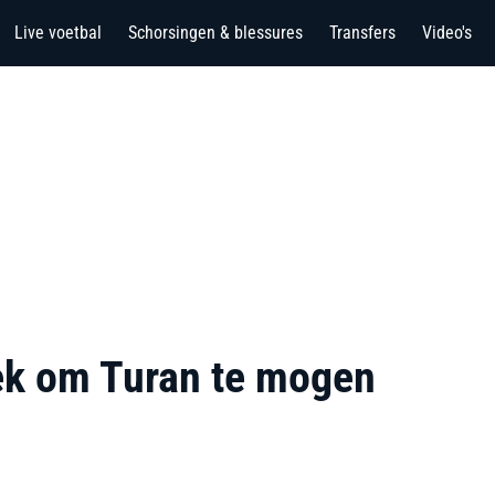
Live voetbal
Schorsingen & blessures
Transfers
Video's
oek om Turan te mogen