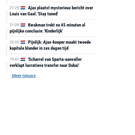
Ajax plaatst mysterieus bericht over
21:29
Louis van Gaal: 'Stay tuned'
Kwakman trekt na 45 minuten al
21:09
pijnlijke conclusie: 'Kinderlijk'
Pijnlijk: Ajax-keeper maakt tweede
20:35
kapitale blunder in zes dagen tijd
'Scharrel van Sparta-aanvaller
19:41
verklapt lucratieve transfer naar Dubai'
Meer nieuws