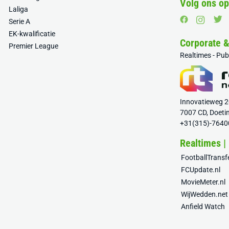
Volg ons op
Laliga
Serie A
EK-kwalificatie
Corporate 
Premier League
Realtimes - Pu
Innovatieweg 
7007 CD, Doeti
+31(315)-7640
Realtimes |
FootballTrans
FCUpdate.nl
MovieMeter.nl
WijWedden.net
Anfield Watch