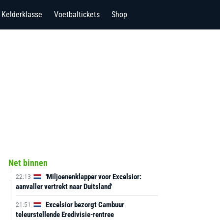
Kelderklasse
Voetbaltickets
Shop
Net binnen
'Miljoenenklapper voor Excelsior:
22:13
aanvaller vertrekt naar Duitsland'
Excelsior bezorgt Cambuur
21:51
teleurstellende Eredivisie-rentree