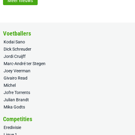
Meer nieuws
Voetballers
Kodai Sano
Dick Schreuder
Jordi Cruijff
Marc-André ter Stegen
Joey Veerman
Givairo Read
Míchel
Jofre Torrents
Julian Brandt
Mika Godts
Competities
Eredivisie
Ligue 1