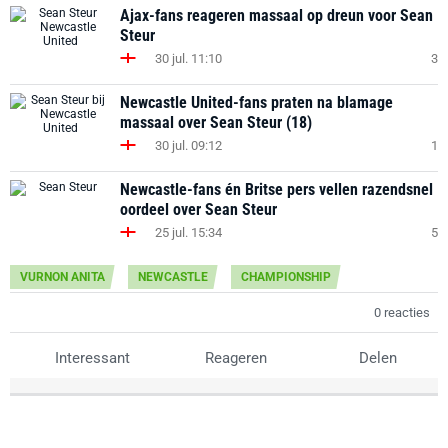
Ajax-fans reageren massaal op dreun voor Sean
Steur
30 jul. 11:10
3
Newcastle United-fans praten na blamage
massaal over Sean Steur (18)
30 jul. 09:12
1
Newcastle-fans én Britse pers vellen razendsnel
oordeel over Sean Steur
25 jul. 15:34
5
VURNON ANITA
NEWCASTLE
CHAMPIONSHIP
0 reacties
Interessant
Reageren
Delen