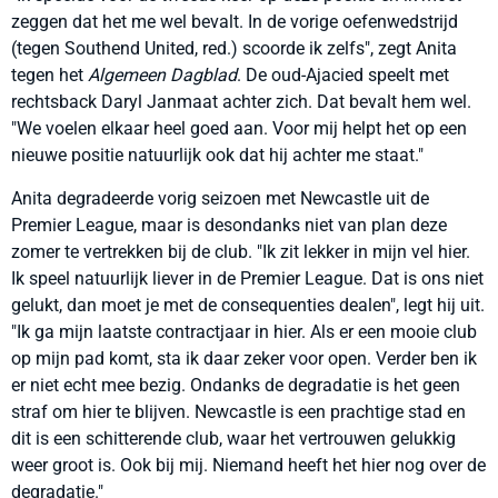
zeggen dat het me wel bevalt. In de vorige oefenwedstrijd
(tegen Southend United, red.) scoorde ik zelfs", zegt Anita
tegen het
Algemeen Dagblad
. De oud-Ajacied speelt met
rechtsback Daryl Janmaat achter zich. Dat bevalt hem wel.
"We voelen elkaar heel goed aan. Voor mij helpt het op een
nieuwe positie natuurlijk ook dat hij achter me staat."
Anita degradeerde vorig seizoen met Newcastle uit de
Premier League, maar is desondanks niet van plan deze
zomer te vertrekken bij de club. "Ik zit lekker in mijn vel hier.
Ik speel natuurlijk liever in de Premier League. Dat is ons niet
gelukt, dan moet je met de consequenties dealen", legt hij uit.
"Ik ga mijn laatste contractjaar in hier. Als er een mooie club
op mijn pad komt, sta ik daar zeker voor open. Verder ben ik
er niet echt mee bezig. Ondanks de degradatie is het geen
straf om hier te blijven. Newcastle is een prachtige stad en
dit is een schitterende club, waar het vertrouwen gelukkig
weer groot is. Ook bij mij. Niemand heeft het hier nog over de
degradatie."