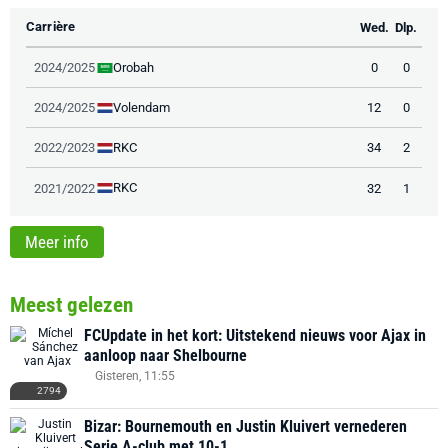
Carrière
Wed.
Dlp.
Orobah
2024/2025
0
0
Volendam
2024/2025
12
0
RKC
2022/2023
34
2
RKC
2021/2022
32
1
Meer info
Meest gelezen
FCUpdate in het kort: Uitstekend nieuws voor Ajax in
aanloop naar Shelbourne
Gisteren, 11:55
2794
Bizar: Bournemouth en Justin Kluivert vernederen
Serie A-club met 10-1