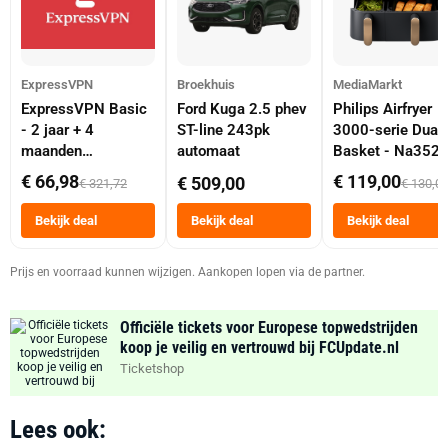
ExpressVPN
Broekhuis
MediaMarkt
ExpressVPN Basic
Ford Kuga 2.5 phev
Philips Airfryer
- 2 jaar + 4
ST-line 243pk
3000-serie Dual
maanden
automaat
Basket - Na352
abonnement
Dubbele Mand 9 
€ 66,98
€ 119,00
€ 509,00
€ 321,72
€ 130,0
Tot 6 Personen
Heteluchtfriteus
Bekijk deal
Bekijk deal
Bekijk deal
Zwart
Prijs en voorraad kunnen wijzigen. Aankopen lopen via de partner.
Officiële tickets voor Europese topwedstrijden
koop je veilig en vertrouwd bij FCUpdate.nl
Ticketshop
Lees ook: