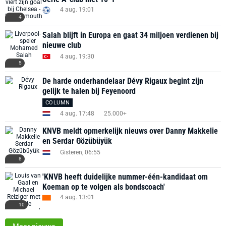
4 aug. 19:01
4
Salah blijft in Europa en gaat 34 miljoen verdienen bij
nieuwe club
4 aug. 19:30
5
De harde onderhandelaar Dévy Rigaux begint zijn
gelijk te halen bij Feyenoord
COLUMN
4 aug. 17:48
25.000+
KNVB meldt opmerkelijk nieuws over Danny Makkelie
en Serdar Gözübüyük
Gisteren, 06:55
8
'KNVB heeft duidelijke nummer-één-kandidaat om
Koeman op te volgen als bondscoach'
4 aug. 13:01
10