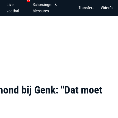
19
Live
Schorsingen &
s
Transfers
Video's
voetbal
blessures
 hond bij Genk: "Dat moet