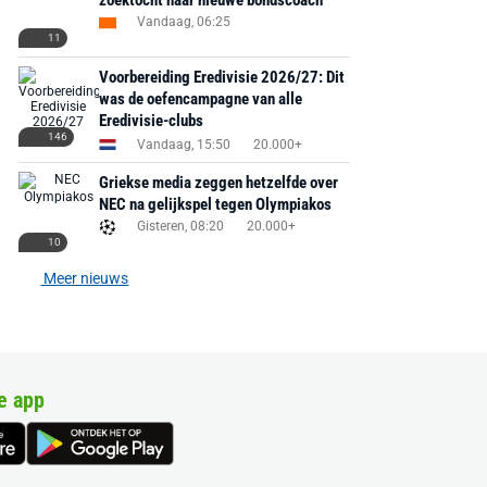
zoektocht naar nieuwe bondscoach
Vandaag, 06:25
11
Voorbereiding Eredivisie 2026/27: Dit
was de oefencampagne van alle
Eredivisie-clubs
146
Vandaag, 15:50
20.000+
Griekse media zeggen hetzelfde over
NEC na gelijkspel tegen Olympiakos
Gisteren, 08:20
20.000+
10
Meer nieuws
e app