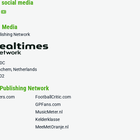
 social media
& Media
blishing Network
20C
nchem, Netherlands
02
 Publishing Network
fers.com
FootballCritic.com
GPFans.com
MusicMeter.nl
Kelderklasse
MeeMetOranje.nl