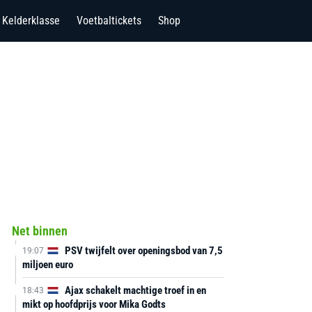
Kelderklasse
Voetbaltickets
Shop
Net binnen
PSV twijfelt over openingsbod van 7,5
19:07
miljoen euro
Ajax schakelt machtige troef in en
18:43
mikt op hoofdprijs voor Mika Godts