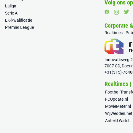
Volg ons op
Laliga
Serie A
EK-kwalificatie
Corporate 
Premier League
Realtimes - Pu
Innovatieweg 
7007 CD, Doeti
+31(315)-7640
Realtimes |
FootballTrans
FCUpdate.nl
MovieMeter.nl
WijWedden.net
Anfield Watch