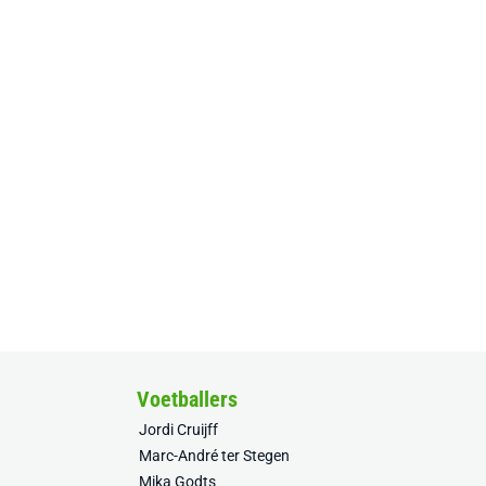
Voetballers
Jordi Cruijff
Marc-André ter Stegen
Mika Godts