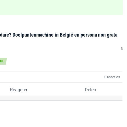
odare? Doelpuntenmachine in België en persona non grata
3
GUE
0 reacties
Reageren
Delen