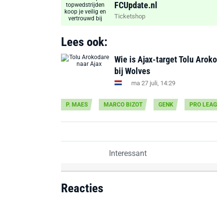
FCUpdate.nl
Ticketshop
Lees ook:
Wie is Ajax-target Tolu Arok
bij Wolves
ma 27 juli, 14:29
P. MAES
MARCO BIZOT
GENK
PRO LEA
Interessant
Reacties