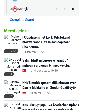
Kortrijk
0
0
0
8
Complete Stand
Meest gelezen
FCUpdate in het kort: Uitstekend
nieuws voor Ajax in aanloop naar
Shelbourne
2794
Gisteren, 11:55
Salah blijft in Europa en gaat 34
miljoen verdienen bij nieuwe club
di 4 augustus, 19:30
5
KNVB meldt opmerkelijk nieuws over
Danny Makkelie en Serdar Gözübüyük
Gisteren, 06:55
8
KNVB krijgt pijnlijke boodschap tijdens