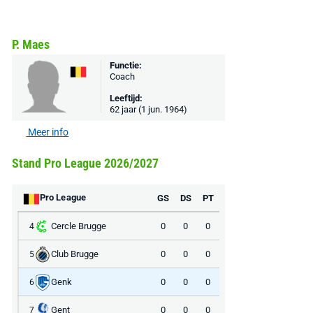
P. Maes
Functie:
Coach
Leeftijd:
62 jaar (1 jun. 1964)
Meer info
Stand Pro League 2026/2027
Pro League
GS
DS
PT
Cercle Brugge
0
0
0
4
Club Brugge
0
0
0
5
Genk
0
0
0
6
Gent
0
0
0
7