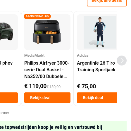
Bekijk alle deals
AANBIEDING -8%
MediaMarkt
Adidas
5 phev
Philips Airfryer 3000-
Argentinië 26 Tiro
k
serie Dual Basket -
Training Sportjack
Na352/00 Dubbele
Mand 9 L Tot 6
€ 119,00
€ 75,00
€ 130,00
Personen
Heteluchtfriteuse
Bekijk deal
Bekijk deal
Zwart
artner.
se topwedstrijden koop je veilig en vertrouwd bij