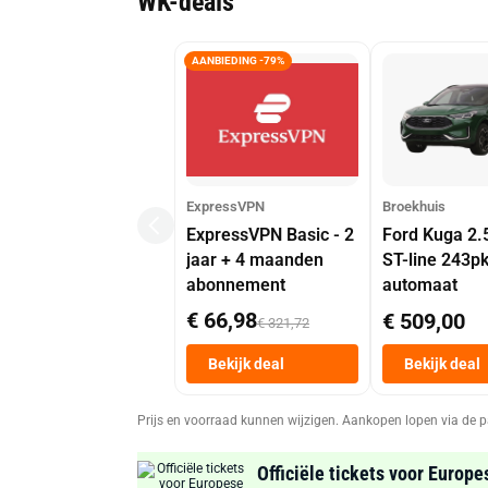
WK-deals
AANBIEDING -79%
ExpressVPN
Broekhuis
ExpressVPN Basic - 2
Ford Kuga 2.
jaar + 4 maanden
ST-line 243p
abonnement
automaat
€ 66,98
€ 509,00
€ 321,72
Bekijk deal
Bekijk deal
Prijs en voorraad kunnen wijzigen. Aankopen lopen via de p
Officiële tickets voor Europe