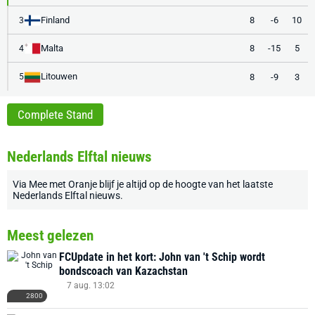
Finland
8
-6
10
3
Malta
8
-15
5
4
Litouwen
8
-9
3
5
Complete Stand
Nederlands Elftal nieuws
Via
Mee met Oranje
blijf je altijd op de hoogte van het laatste
Nederlands Elftal nieuws
.
Meest gelezen
FCUpdate in het kort: John van 't Schip wordt
bondscoach van Kazachstan
7 aug. 13:02
2800