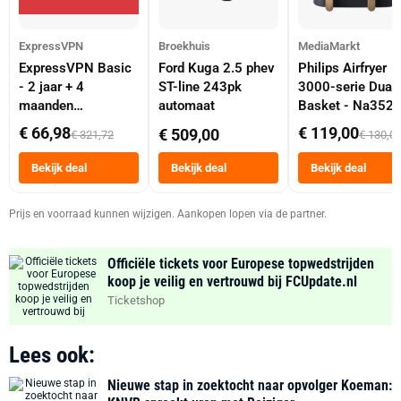
ExpressVPN
Broekhuis
MediaMarkt
ExpressVPN Basic
Ford Kuga 2.5 phev
Philips Airfryer
- 2 jaar + 4
ST-line 243pk
3000-serie Dual
maanden
automaat
Basket - Na352
abonnement
Dubbele Mand 9 
€ 66,98
€ 119,00
€ 509,00
€ 321,72
€ 130,0
Tot 6 Personen
Heteluchtfriteus
Bekijk deal
Bekijk deal
Bekijk deal
Zwart
Prijs en voorraad kunnen wijzigen. Aankopen lopen via de partner.
Officiële tickets voor Europese topwedstrijden
koop je veilig en vertrouwd bij FCUpdate.nl
Ticketshop
Lees ook:
Nieuwe stap in zoektocht naar opvolger Koeman: