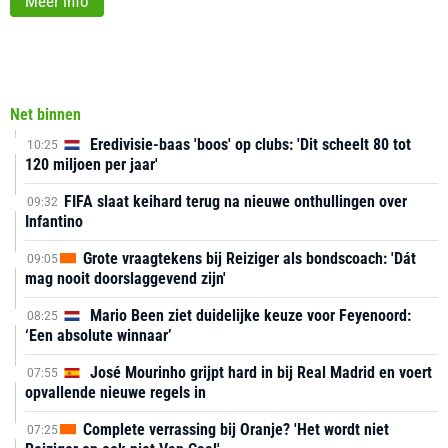
Meer info
Net binnen
Eredivisie-baas 'boos' op clubs: 'Dit scheelt 80 tot
10:25
120 miljoen per jaar'
FIFA slaat keihard terug na nieuwe onthullingen over
09:32
Infantino
Grote vraagtekens bij Reiziger als bondscoach: 'Dát
09:05
mag nooit doorslaggevend zijn'
Mario Been ziet duidelijke keuze voor Feyenoord:
08:25
‘Een absolute winnaar’
José Mourinho grijpt hard in bij Real Madrid en voert
07:55
opvallende nieuwe regels in
Complete verrassing bij Oranje? 'Het wordt niet
07:25