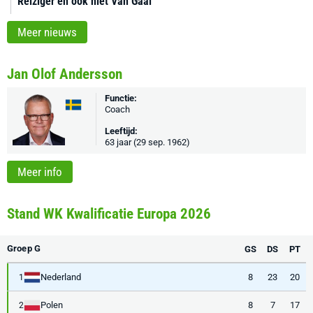
Reiziger en ook niet Van Gaal'
Meer nieuws
Jan Olof Andersson
Functie:
Coach
Leeftijd:
63 jaar (29 sep. 1962)
Meer info
Stand WK Kwalificatie Europa 2026
Groep G
GS
DS
PT
Nederland
8
23
20
1
Polen
8
7
17
2