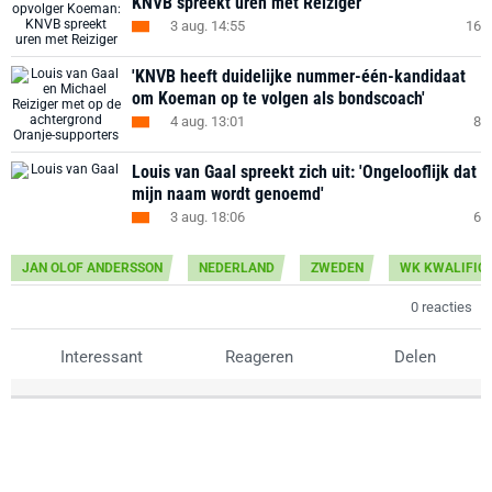
KNVB spreekt uren met Reiziger
3 aug. 14:55
16
'KNVB heeft duidelijke nummer-één-kandidaat
om Koeman op te volgen als bondscoach'
4 aug. 13:01
8
Louis van Gaal spreekt zich uit: 'Ongelooflijk dat
mijn naam wordt genoemd'
3 aug. 18:06
6
JAN OLOF ANDERSSON
NEDERLAND
ZWEDEN
WK KWALIFICA
0 reacties
Interessant
Reageren
Delen