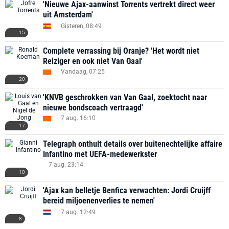
'Nieuwe Ajax-aanwinst Torrents vertrekt direct weer
uit Amsterdam'
Gisteren, 08:49
15
Complete verrassing bij Oranje? 'Het wordt niet
Reiziger en ook niet Van Gaal'
Vandaag, 07:25
20
'KNVB geschrokken van Van Gaal, zoektocht naar
nieuwe bondscoach vertraagd'
7 aug. 16:10
17
Telegraph onthult details over buitenechtelijke affaire
Infantino met UEFA-medewerkster
7 aug. 23:14
10
'Ajax kan belletje Benfica verwachten: Jordi Cruijff
bereid miljoenenverlies te nemen'
7 aug. 12:49
8