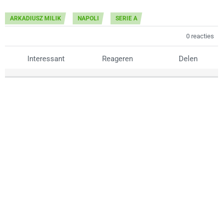
ARKADIUSZ MILIK
NAPOLI
SERIE A
0 reacties
Interessant
Reageren
Delen