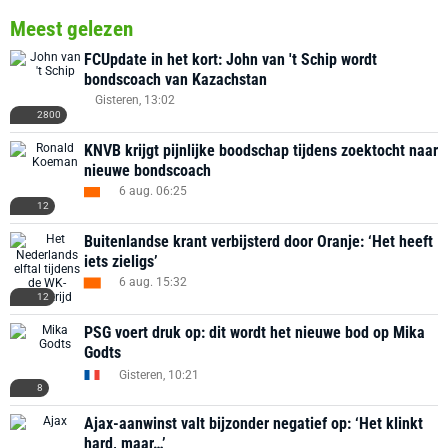
Meest gelezen
FCUpdate in het kort: John van 't Schip wordt
bondscoach van Kazachstan
Gisteren, 13:02
2800
KNVB krijgt pijnlijke boodschap tijdens zoektocht naar
nieuwe bondscoach
6 aug. 06:25
12
Buitenlandse krant verbijsterd door Oranje: ‘Het heeft
iets zieligs’
6 aug. 15:32
12
PSG voert druk op: dit wordt het nieuwe bod op Mika
Godts
Gisteren, 10:21
8
Ajax-aanwinst valt bijzonder negatief op: ‘Het klinkt
hard, maar…’