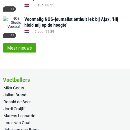
6 aug. 08:25
11
Voormalig NOS-journalist onthult lek bij Ajax: ‘Hij
hield mij op de hoogte'
6 aug. 11:39
12
Meer nieuws
Voetballers
Mika Godts
Julian Brandt
Ronald de Boer
Jordi Cruijff
Marcos Leonardo
Louis van Gaal
John van den Brom