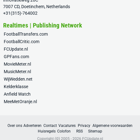
Innovatieweg 20C
7007 CD, Doetinchem, Netherlands
+31(315)-764002
Realtimes | Publishing Network
FootballTransfers.com
FootballCritic.com
FCUpdate.nl
GPFans.com
MovieMeter.nl
MusicMeter.nl
WijWedden.net
Kelderklasse
Anfield Watch
MeeMetOranje.nl
Over ons
Adverteren
Contact
Vacatures
Privacy
Algemene voorwaarden
Huisregels
Colofon
RSS
Sitemap
Copyright (©) 2005 - 2026
FCUpdate.nl