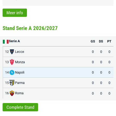
Meer info
Stand Serie A 2026/2027
Serie A
GS
DS
PT
Lecce
0
0
0
12
Monza
0
0
0
13
Napoli
0
0
0
14
Parma
0
0
0
15
Roma
0
0
0
16
Complete Stand