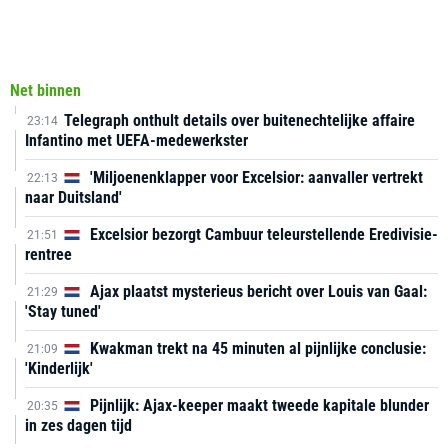
Net binnen
Telegraph onthult details over buitenechtelijke affaire
23:14
Infantino met UEFA-medewerkster
'Miljoenenklapper voor Excelsior: aanvaller vertrekt
22:13
naar Duitsland'
Excelsior bezorgt Cambuur teleurstellende Eredivisie-
21:51
rentree
Ajax plaatst mysterieus bericht over Louis van Gaal:
21:29
'Stay tuned'
Kwakman trekt na 45 minuten al pijnlijke conclusie:
21:09
'Kinderlijk'
Pijnlijk: Ajax-keeper maakt tweede kapitale blunder
20:35
in zes dagen tijd