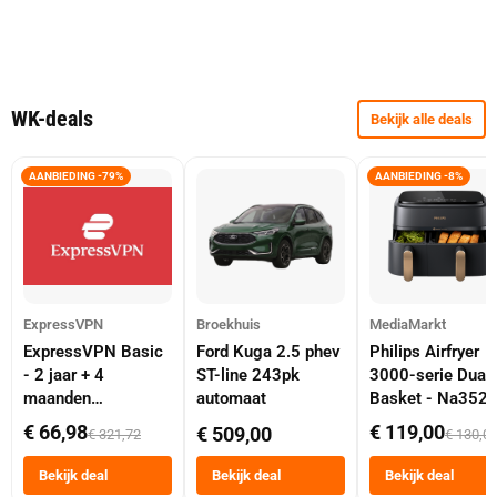
WK-deals
Bekijk alle deals
AANBIEDING -79%
AANBIEDING -8%
ExpressVPN
Broekhuis
MediaMarkt
ExpressVPN Basic
Ford Kuga 2.5 phev
Philips Airfryer
- 2 jaar + 4
ST-line 243pk
3000-serie Dual
maanden
automaat
Basket - Na352
abonnement
Dubbele Mand 9 
€ 66,98
€ 119,00
€ 509,00
€ 321,72
€ 130,0
Tot 6 Personen
Heteluchtfriteus
Bekijk deal
Bekijk deal
Bekijk deal
Zwart