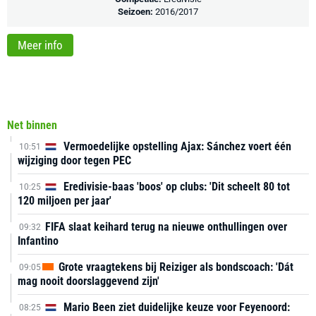
Seizoen:
2016/2017
Meer info
Net binnen
Vermoedelijke opstelling Ajax: Sánchez voert één
10:51
wijziging door tegen PEC
Eredivisie-baas 'boos' op clubs: 'Dit scheelt 80 tot
10:25
120 miljoen per jaar'
FIFA slaat keihard terug na nieuwe onthullingen over
09:32
Infantino
Grote vraagtekens bij Reiziger als bondscoach: 'Dát
09:05
mag nooit doorslaggevend zijn'
Mario Been ziet duidelijke keuze voor Feyenoord:
08:25