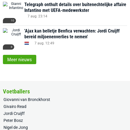
Telegraph onthult details over buitenechtelijke affaire
Infantino met UEFA-medewerkster
7 aug. 23:14
10
'Ajax kan belletje Benfica verwachten: Jordi Cruijff
bereid miljoenenverlies te nemen'
7 aug. 12:49
8
Meer nieuws
Voetballers
Giovanni van Bronckhorst
Givairo Read
Jordi Cruijff
Peter Bosz
Nigel de Jong