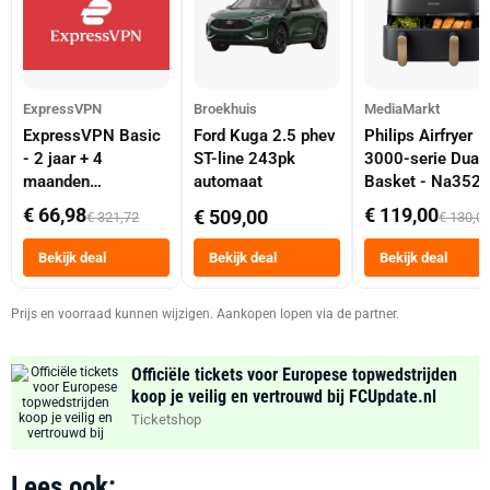
ExpressVPN
Broekhuis
MediaMarkt
ExpressVPN Basic
Ford Kuga 2.5 phev
Philips Airfryer
- 2 jaar + 4
ST-line 243pk
3000-serie Dual
maanden
automaat
Basket - Na352
abonnement
Dubbele Mand 9 
€ 66,98
€ 119,00
€ 509,00
€ 321,72
€ 130,0
Tot 6 Personen
Heteluchtfriteus
Bekijk deal
Bekijk deal
Bekijk deal
Zwart
Prijs en voorraad kunnen wijzigen. Aankopen lopen via de partner.
Officiële tickets voor Europese topwedstrijden
koop je veilig en vertrouwd bij FCUpdate.nl
Ticketshop
Lees ook: