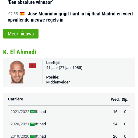
‘Een absolute winnaar’
José Mourinho grijpt hard in bij Real Madrid en voert
07:55
opvallende nieuwe regels in
Meer nieuws
K. El Ahmadi
Leeftijd:
41 jaar (27 jan. 1985)
Positie:
Middenvelder
Carrière
Wed.
Dlp.
Ittihad
2021/2022
16
0
Ittihad
2020/2021
24
0
Ittihad
2019/2020
26
0