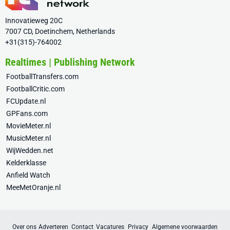
Innovatieweg 20C
7007 CD, Doetinchem, Netherlands
+31(315)-764002
Realtimes | Publishing Network
FootballTransfers.com
FootballCritic.com
FCUpdate.nl
GPFans.com
MovieMeter.nl
MusicMeter.nl
WijWedden.net
Kelderklasse
Anfield Watch
MeeMetOranje.nl
Over ons
Adverteren
Contact
Vacatures
Privacy
Algemene voorwaarden