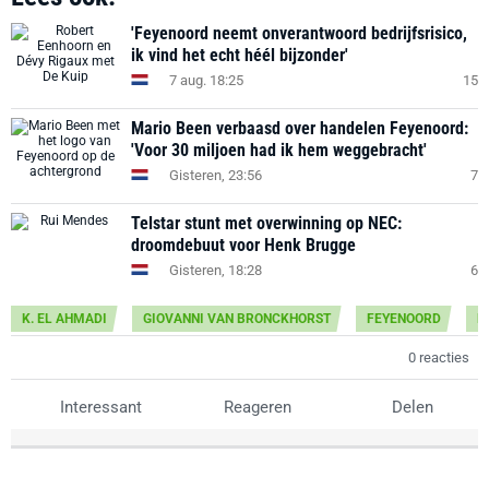
'Feyenoord neemt onverantwoord bedrijfsrisico,
ik vind het echt héél bijzonder'
7 aug. 18:25
15
Mario Been verbaasd over handelen Feyenoord:
'Voor 30 miljoen had ik hem weggebracht'
Gisteren, 23:56
7
Telstar stunt met overwinning op NEC:
droomdebuut voor Henk Brugge
Gisteren, 18:28
6
K. EL AHMADI
GIOVANNI VAN BRONCKHORST
FEYENOORD
E
0 reacties
Interessant
Reageren
Delen