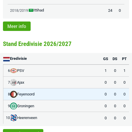
Ittihad
2018/2019
24
0
Meer info
Stand Eredivisie 2026/2027
Eredivisie
GS
DS
PT
PSV
1
0
1
6
Ajax
0
0
0
7
Feyenoord
0
0
0
8
Groningen
0
0
0
9
Heerenveen
0
0
0
10