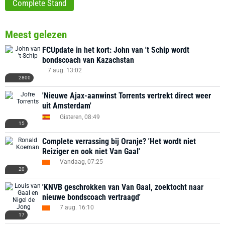
Complete Stand
Meest gelezen
FCUpdate in het kort: John van 't Schip wordt
bondscoach van Kazachstan
7 aug. 13:02
2800
'Nieuwe Ajax-aanwinst Torrents vertrekt direct weer
uit Amsterdam'
Gisteren, 08:49
15
Complete verrassing bij Oranje? 'Het wordt niet
Reiziger en ook niet Van Gaal'
Vandaag, 07:25
20
'KNVB geschrokken van Van Gaal, zoektocht naar
nieuwe bondscoach vertraagd'
7 aug. 16:10
17