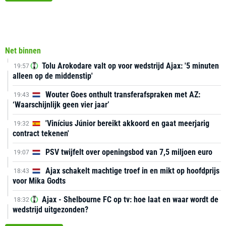
Net binnen
Tolu Arokodare valt op voor wedstrijd Ajax: '5 minuten
19:57
alleen op de middenstip'
Wouter Goes onthult transferafspraken met AZ:
19:43
‘Waarschijnlijk geen vier jaar’
'Vinícius Júnior bereikt akkoord en gaat meerjarig
19:32
contract tekenen'
PSV twijfelt over openingsbod van 7,5 miljoen euro
19:07
Ajax schakelt machtige troef in en mikt op hoofdprijs
18:43
voor Mika Godts
Ajax - Shelbourne FC op tv: hoe laat en waar wordt de
18:32
wedstrijd uitgezonden?