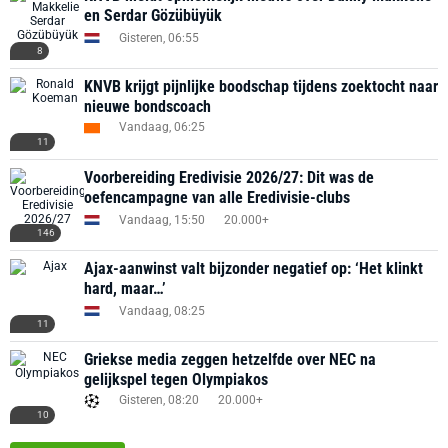
en Serdar Gözübüyük
Gisteren, 06:55
8
KNVB krijgt pijnlijke boodschap tijdens zoektocht naar
nieuwe bondscoach
Vandaag, 06:25
11
Voorbereiding Eredivisie 2026/27: Dit was de
oefencampagne van alle Eredivisie-clubs
Vandaag, 15:50
20.000+
146
Ajax-aanwinst valt bijzonder negatief op: ‘Het klinkt
hard, maar…’
Vandaag, 08:25
11
Griekse media zeggen hetzelfde over NEC na
gelijkspel tegen Olympiakos
Gisteren, 08:20
20.000+
10