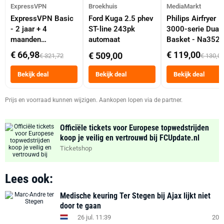
ExpressVPN
Broekhuis
MediaMarkt
ExpressVPN Basic
Ford Kuga 2.5 phev
Philips Airfryer
- 2 jaar + 4
ST-line 243pk
3000-serie Dual
maanden
automaat
Basket - Na352
abonnement
Dubbele Mand 9 
€ 66,98
€ 119,00
€ 509,00
€ 321,72
€ 130,0
Tot 6 Personen
Heteluchtfriteus
Bekijk deal
Bekijk deal
Bekijk deal
Zwart
Prijs en voorraad kunnen wijzigen. Aankopen lopen via de partner.
Officiële tickets voor Europese topwedstrijden
koop je veilig en vertrouwd bij FCUpdate.nl
Ticketshop
Lees ook:
Medische keuring Ter Stegen bij Ajax lijkt niet
door te gaan
26 jul. 11:39
20