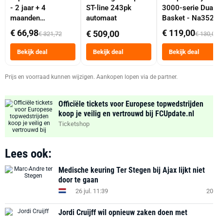
- 2 jaar + 4
ST-line 243pk
3000-serie Dual
maanden
automaat
Basket - Na352
abonnement
Dubbele Mand 9 
€ 66,98
€ 119,00
€ 509,00
€ 321,72
€ 130,0
Tot 6 Personen
Heteluchtfriteus
Bekijk deal
Bekijk deal
Bekijk deal
Zwart
Prijs en voorraad kunnen wijzigen. Aankopen lopen via de partner.
Officiële tickets voor Europese topwedstrijden
koop je veilig en vertrouwd bij FCUpdate.nl
Ticketshop
Lees ook:
Medische keuring Ter Stegen bij Ajax lijkt niet
door te gaan
26 jul. 11:39
20
Jordi Cruijff wil opnieuw zaken doen met