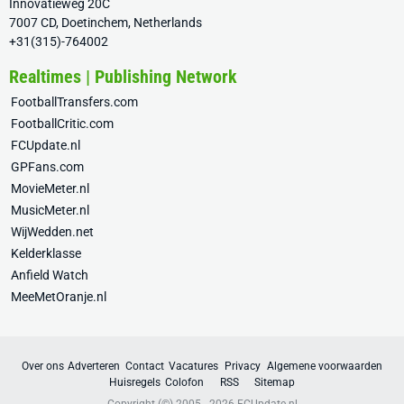
Innovatieweg 20C
7007 CD, Doetinchem, Netherlands
+31(315)-764002
Realtimes | Publishing Network
FootballTransfers.com
FootballCritic.com
FCUpdate.nl
GPFans.com
MovieMeter.nl
MusicMeter.nl
WijWedden.net
Kelderklasse
Anfield Watch
MeeMetOranje.nl
Over ons
Adverteren
Contact
Vacatures
Privacy
Algemene voorwaarden
Huisregels
Colofon
RSS
Sitemap