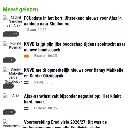
Meest gelezen
FCUpdate in het kort: Uitstekend nieuws voor Ajax in
aanloop naar Shelbourne
5 aug. 11:55
2794
KNVB krijgt pijnlijke boodschap tijdens zoektocht naar
nieuwe bondscoach
Gisteren, 06:25
11
KNVB meldt opmerkelijk nieuws over Danny Makkelie
en Serdar Gözübüyük
5 aug. 06:55
8
Ajax-aanwinst valt bijzonder negatief op: ‘Het klinkt
hard, maar…’
Gisteren, 08:25
11
Voorbereiding Eredivisie 2026/27: Dit was de
oefencampagne van alle Eredivisie-clubs