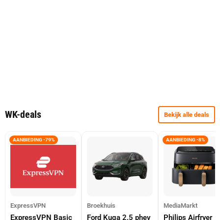
WK-deals
Bekijk alle deals
AANBIEDING -79%
AANBIEDING -8%
ExpressVPN
Broekhuis
MediaMarkt
ExpressVPN Basic
Ford Kuga 2.5 phev
Philips Airfryer